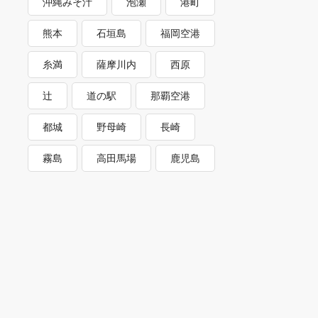
沖縄みそ汁
泡瀬
港町
熊本
石垣島
福岡空港
糸満
薩摩川内
西原
辻
道の駅
那覇空港
都城
野母崎
長崎
霧島
高田馬場
鹿児島