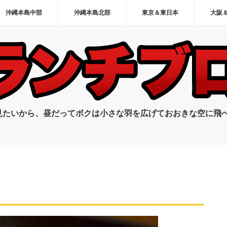
沖縄本島中部
沖縄本島北部
東京＆東日本
大阪
見たいから、昼だってボクは小さな羽を広げておおきな空に飛