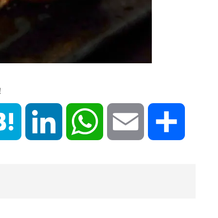
！
book
Hatena
LinkedIn
WhatsApp
Email
共
有