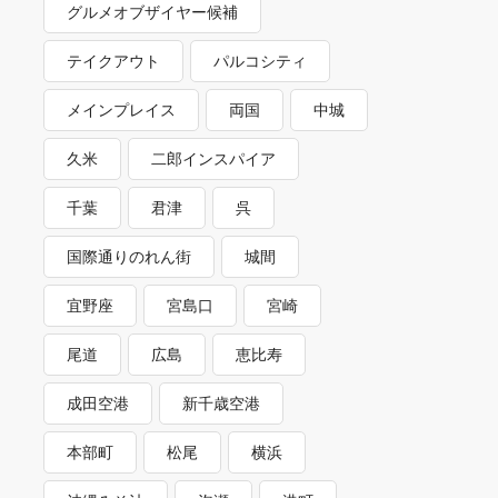
グルメオブザイヤー候補
テイクアウト
パルコシティ
メインプレイス
両国
中城
久米
二郎インスパイア
千葉
君津
呉
国際通りのれん街
城間
宜野座
宮島口
宮崎
尾道
広島
恵比寿
成田空港
新千歳空港
本部町
松尾
横浜