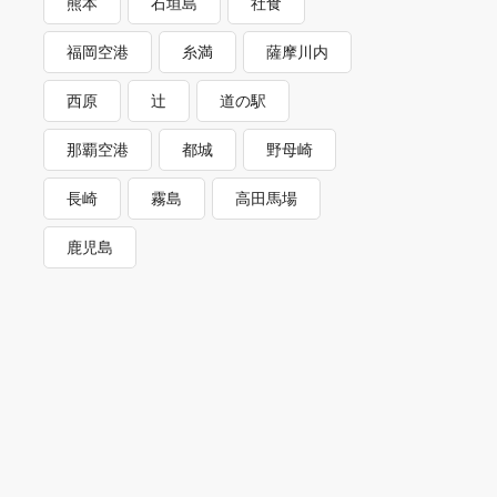
熊本
石垣島
社食
福岡空港
糸満
薩摩川内
西原
辻
道の駅
那覇空港
都城
野母崎
長崎
霧島
高田馬場
鹿児島