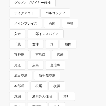
グルメオブザイヤー候補
テイクアウト
パルコシティ
メインプレイス
両国
中城
久米
二郎インスパイア
千葉
君津
呉
城間
宜野座
宮島口
宮崎
尾道
広島
恵比寿
成田空港
新千歳空港
本部町
松尾
横浜
泡瀬
港川外人住宅
港町