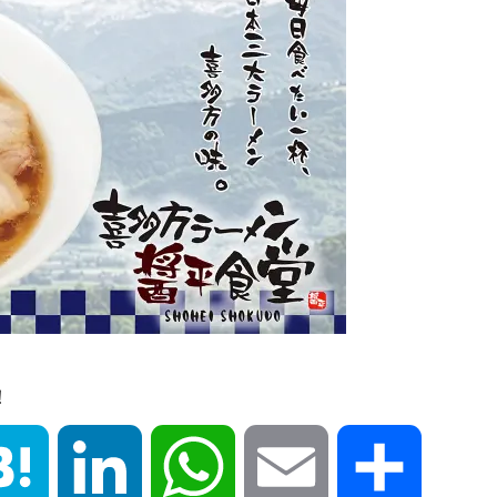
！
book
Hatena
LinkedIn
WhatsApp
Email
共