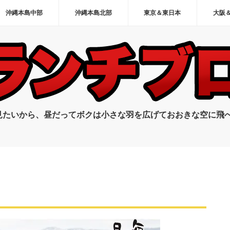
沖縄本島中部
沖縄本島北部
東京＆東日本
大阪
見たいから、昼だってボクは小さな羽を広げておおきな空に飛