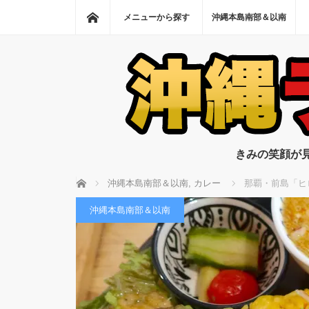
ホーム
メニューから探す
沖縄本島南部＆以南
きみの笑顔が
ホーム
沖縄本島南部＆以南
,
カレー
那覇・前島「ヒ
沖縄本島南部＆以南