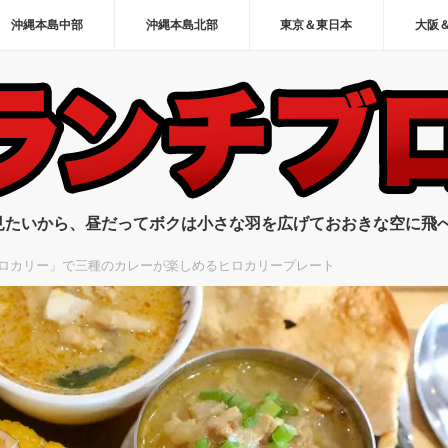
沖縄本島中部
沖縄本島北部
東京＆東日本
大阪
見たいから、昼だってボクは小さな羽を広げておおきな空に飛
ロカリー」で三種のカレーが楽しめるヒロカリープレート