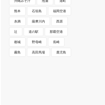
沖縄みそ汁
泡瀬
港町
熊本
石垣島
福岡空港
糸満
薩摩川内
西原
辻
道の駅
那覇空港
都城
野母崎
長崎
霧島
高田馬場
鹿児島