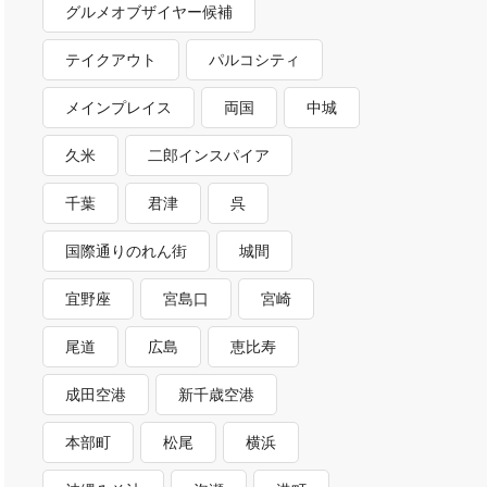
グルメオブザイヤー候補
テイクアウト
パルコシティ
メインプレイス
両国
中城
久米
二郎インスパイア
千葉
君津
呉
国際通りのれん街
城間
宜野座
宮島口
宮崎
尾道
広島
恵比寿
成田空港
新千歳空港
本部町
松尾
横浜