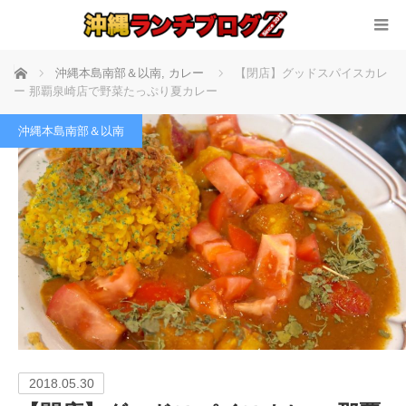
ホーム
沖縄本島南部＆以南
,
カレー
【閉店】グッドスパイスカレ
ー 那覇泉崎店で野菜たっぷり夏カレー
沖縄本島南部＆以南
2018.05.30