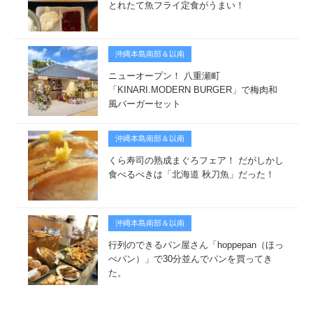
とれたて魚フライ定食がうまい！
沖縄本島南部＆以南
ニューオープン！ 八重瀬町
「KINARI.MODERN BURGER」で梅肉和
風バーガーセット
沖縄本島南部＆以南
くら寿司の熟成まぐろフェア！ だがしかし
食べるべきは「北海道 秋刀魚」だった！
沖縄本島南部＆以南
行列のできるパン屋さん「hoppepan（ほっ
ぺパン）」で30分並んでパンを買ってき
た。