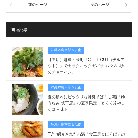
前のページ
次のページ
関連記事
沖縄本島南部＆以南
【閉店】那覇・栄町「CHILL OUT（チルア
ウト）」でカオクルックガパオ（バジル炒
めチャーハン）
沖縄本島南部＆以南
夏の疲れにピッタリな沖縄そば！ 那覇「ゆ
うなみ 坂下店」の夏季限定・とろろ冷やし
そば＋味玉
沖縄本島南部＆以南
TVで紹介された糸満「食工房まほろば」の