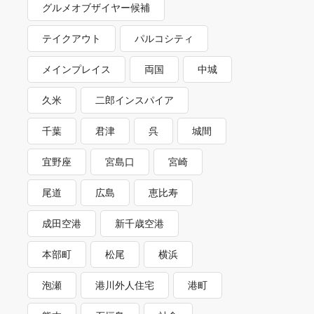
グルメオブザイヤー候補
テイクアウト
パルコシティ
メインプレイス
両国
中城
久米
二郎インスパイア
千葉
君津
呉
城間
宜野座
宮島口
宮崎
尾道
広島
恵比寿
成田空港
新千歳空港
本部町
松尾
横浜
泡瀬
港川外人住宅
港町