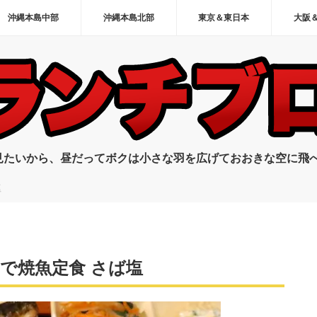
沖縄本島中部
沖縄本島北部
東京＆東日本
大阪
見たいから、昼だってボクは小さな羽を広げておおきな空に飛
塩
で焼魚定食 さば塩