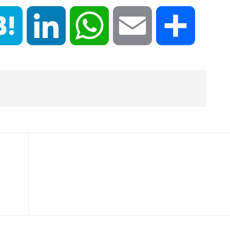
book
Hatena
LinkedIn
WhatsApp
Email
共
有