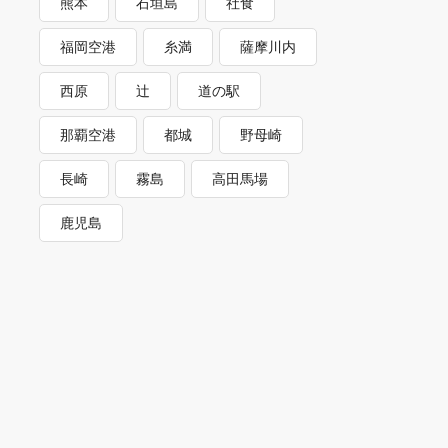
熊本
石垣島
社食
福岡空港
糸満
薩摩川内
西原
辻
道の駅
那覇空港
都城
野母崎
長崎
霧島
高田馬場
鹿児島