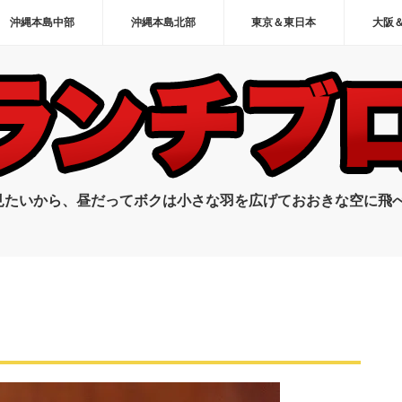
沖縄本島中部
沖縄本島北部
東京＆東日本
大阪
見たいから、昼だってボクは小さな羽を広げておおきな空に飛