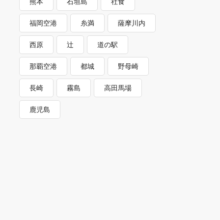
熊本
石垣島
社食
福岡空港
糸満
薩摩川内
西原
辻
道の駅
那覇空港
都城
野母崎
長崎
霧島
高田馬場
鹿児島