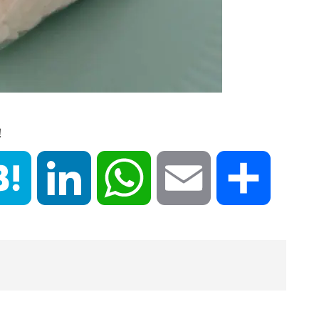
！
book
Hatena
LinkedIn
WhatsApp
Email
共
有