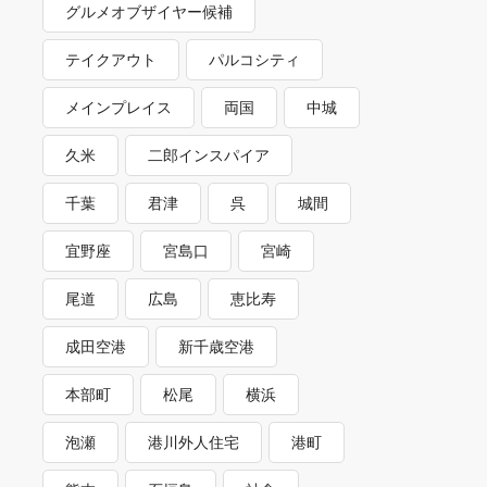
グルメオブザイヤー候補
テイクアウト
パルコシティ
メインプレイス
両国
中城
久米
二郎インスパイア
千葉
君津
呉
城間
宜野座
宮島口
宮崎
尾道
広島
恵比寿
成田空港
新千歳空港
本部町
松尾
横浜
泡瀬
港川外人住宅
港町