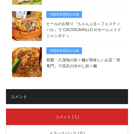
沖縄本島南部＆以南
ビールのお祭り「ちゃんぷる～フェスティ
バル」で CACIOCAVALLO のホームメイド
ジャンボドッ…
沖縄本島南部＆以南
那覇・久茂地の担々麺が美味しいお店「登
竜門」で流石の冷やし担々麺
コメント
コメント ( 1 )
トラックバック ( 0 )