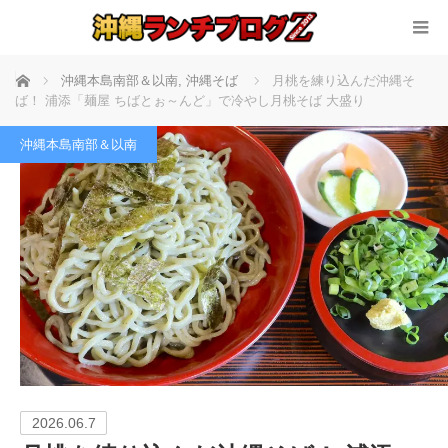
ホーム
沖縄本島南部＆以南
,
沖縄そば
月桃を練り込んだ沖縄そ
ば！ 浦添「麺屋 ちばとぉ～んど」で冷やし月桃そば 大盛り
沖縄本島南部＆以南
2026.06.7