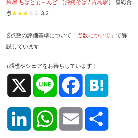
麺屋 ちばとぉ～んど
（
沖縄そば
/
古島駅
） 昼総合
点
★★★
☆☆
3.2
☝️点数の評価基準について「
点数について
」で解
説しています。
↓感想やシェアをお待ちしています！
X
Line
Facebook
Hatena
LinkedIn
WhatsApp
Email
共