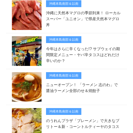
沖縄本島南部＆以南
沖縄に天然本マグロの季節到来！ ローカル
スーパー「ユニオン」で県産天然本マグロ
丼
沖縄本島南部＆以南
今年はさらに辛くなった!? サブウェイの期
間限定メニュー・ヤバ辛タコスはどれだけ
辛いのか？
沖縄本島南部＆以南
ニューオープン！ 「ラーメン 志のわ」で
醤油ラーメン全部のせ＆焼餃子
沖縄本島南部＆以南
のうれんプラザ「ブレーメン」で大きなブ
リトー＆新・コーントルティーヤのタコス