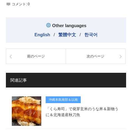
コメント:
0
Other languages
English
/
繁體中文
/
한국어
前のページ
次のページ
関連記事
沖縄本島南部＆以南
「くら寿司」で発芽玄米のうな丼＆新物う
に＆北海道産秋刀魚