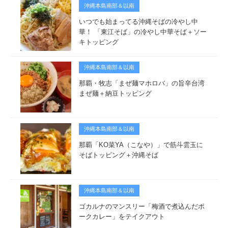
沖縄本島南部＆以南
いつでも始まってる沖縄そばの冷やし中
華！ 「東江そば」の冷やし中華そば＋ソー
キトッピング
沖縄本島南部＆以南
那覇・牧志「まぜ麺マホロバ」の旨辛台湾
まぜ麺＋納豆トッピング
沖縄本島南部＆以南
那覇「KO菜YA（こなや）」で筋斗雲玉に
そばトッピング＋沖縄そば
沖縄本島南部＆以南
ゴカルナのマンスリー「梅酒で煮込んだポ
ークカレー」をテイクアウト