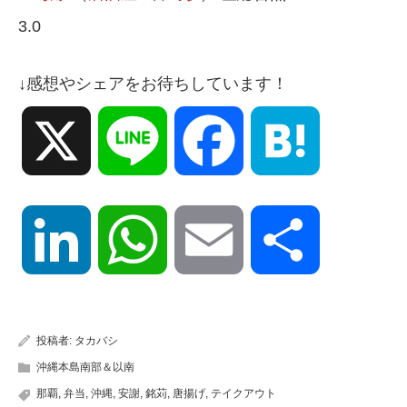
3.0
↓感想やシェアをお待ちしています！
X
Line
Facebook
Hatena
LinkedIn
WhatsApp
Email
共
有
投稿者:
タカバシ
沖縄本島南部＆以南
那覇
,
弁当
,
沖縄
,
安謝
,
銘苅
,
唐揚げ
,
テイクアウト