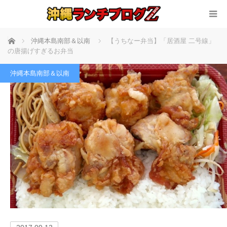
ホーム
沖縄本島南部＆以南
【うちなー弁当】「居酒屋 二号線」
の唐揚げすぎるお弁当
沖縄本島南部＆以南