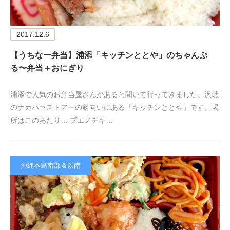
2017.12.6
【うちなー弁当】浦添「キッチンととや」のちゃんぷ
る〜弁当＋おにぎり
浦添で人気のお弁当屋さんがあると聞いて行ってきました。沢岻
のナカハラストアーの斜向いにある「キッチンととや」です。場
所はこのあたり… ブエノチキ…
沖縄本島南部＆以南