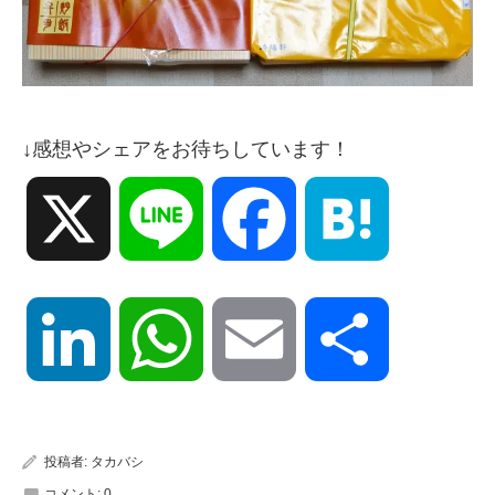
↓感想やシェアをお待ちしています！
X
Line
Facebook
Hatena
LinkedIn
WhatsApp
Email
共
有
投稿者:
タカバシ
コメント:
0