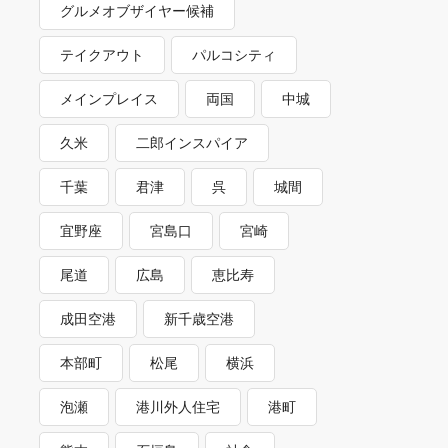
グルメオブザイヤー候補
テイクアウト
パルコシティ
メインプレイス
両国
中城
久米
二郎インスパイア
千葉
君津
呉
城間
宜野座
宮島口
宮崎
尾道
広島
恵比寿
成田空港
新千歳空港
本部町
松尾
横浜
泡瀬
港川外人住宅
港町