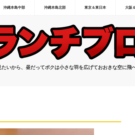
沖縄本島中部
沖縄本島北部
東京＆東日本
大阪
見たいから、昼だってボクは小さな羽を広げておおきな空に飛