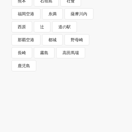
熊本
石垣島
社食
福岡空港
糸満
薩摩川内
西原
辻
道の駅
那覇空港
都城
野母崎
長崎
霧島
高田馬場
鹿児島