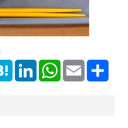
！
book
Hatena
LinkedIn
WhatsApp
Email
共
有