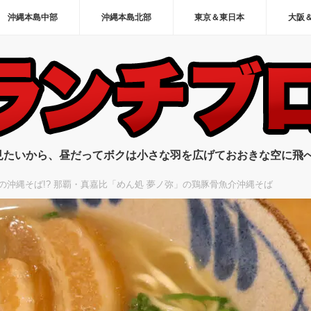
沖縄本島中部
沖縄本島北部
東京＆東日本
大阪
見たいから、昼だってボクは小さな羽を広げておおきな空に飛
の沖縄そば!? 那覇・真嘉比「めん処 夢ノ弥」の鶏豚骨魚介沖縄そば