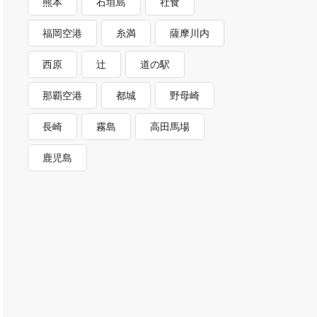
熊本
石垣島
社食
福岡空港
糸満
薩摩川内
西原
辻
道の駅
那覇空港
都城
野母崎
長崎
霧島
高田馬場
鹿児島