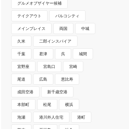
グルメオブザイヤー候補
テイクアウト
パルコシティ
メインプレイス
両国
中城
久米
二郎インスパイア
千葉
君津
呉
城間
宜野座
宮島口
宮崎
尾道
広島
恵比寿
成田空港
新千歳空港
本部町
松尾
横浜
泡瀬
港川外人住宅
港町