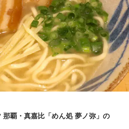
? 那覇・真嘉比「めん処 夢ノ弥」の