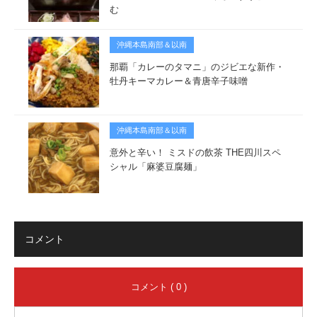
む
沖縄本島南部＆以南
那覇「カレーのタマニ」のジビエな新作・
牡丹キーマカレー＆青唐辛子味噌
沖縄本島南部＆以南
意外と辛い！ ミスドの飲茶 THE四川スペ
シャル「麻婆豆腐麺」
コメント
コメント ( 0 )