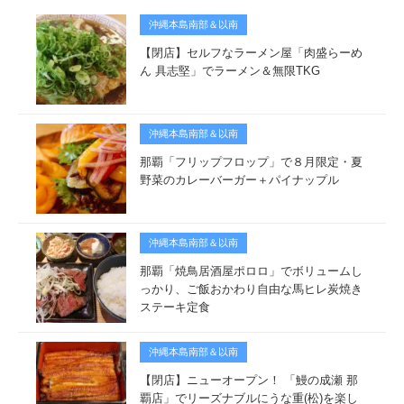
沖縄本島南部＆以南
【閉店】セルフなラーメン屋「肉盛らーめ
ん 具志堅」でラーメン＆無限TKG
沖縄本島南部＆以南
那覇「フリップフロップ」で８月限定・夏
野菜のカレーバーガー＋パイナップル
沖縄本島南部＆以南
那覇「焼鳥居酒屋ポロロ」でボリュームし
っかり、ご飯おかわり自由な馬ヒレ炭焼き
ステーキ定食
沖縄本島南部＆以南
【閉店】ニューオープン！ 「鰻の成瀬 那
覇店」でリーズナブルにうな重(松)を楽し