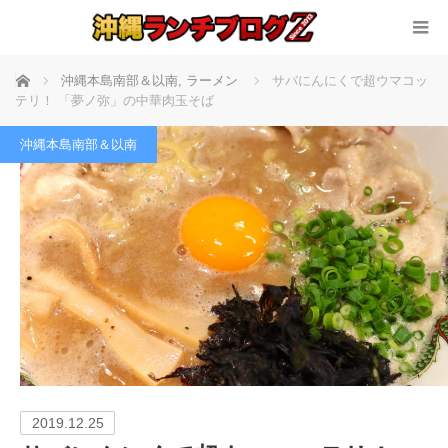
ホーム
沖縄本島南部＆以南
,
ラーメン
サバにんにくで超ウマコッ
テリ！ 「夢ノ弥」の中華肉玉そば
沖縄本島南部＆以南
2019.12.25