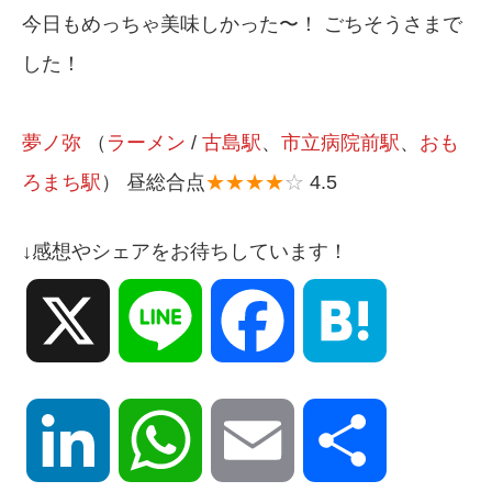
今日もめっちゃ美味しかった〜！ ごちそうさまで
した！
夢ノ弥
（
ラーメン
/
古島駅
、
市立病院前駅
、
おも
ろまち駅
） 昼総合点
★★★★
☆
4.5
↓感想やシェアをお待ちしています！
X
Line
Facebook
Hatena
LinkedIn
WhatsApp
Email
共