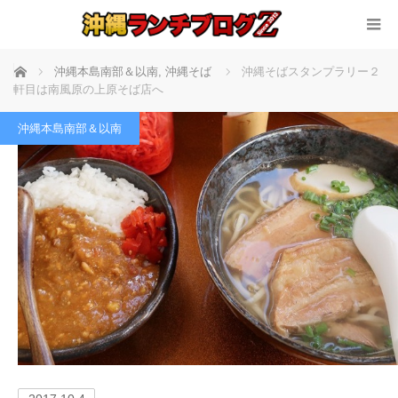
ホーム
沖縄本島南部＆以南
,
沖縄そば
沖縄そばスタンプラリー２
軒目は南風原の上原そば店へ
沖縄本島南部＆以南