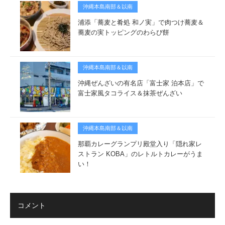
沖縄本島南部＆以南
浦添「蕎麦と肴処 和ノ実」で肉つけ蕎麦＆
蕎麦の実トッピングのわらび餅
沖縄本島南部＆以南
沖縄ぜんざいの有名店「富士家 泊本店」で
富士家風タコライス＆抹茶ぜんざい
沖縄本島南部＆以南
那覇カレーグランプリ殿堂入り「隠れ家レ
ストラン KOBA」のレトルトカレーがうま
い！
コメント