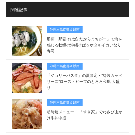
関連記事
沖縄本島南部＆以南
那覇「那覇そば処 たからまちがー」で海を
感じる牡蠣の沖縄そば＆ホタルイカいなり
寿司
沖縄本島南部＆以南
「ジョリーパスタ」の夏限定・“冷製カッペ
リーニ”ローストビーフのとろろ和風 大盛
り
沖縄本島南部＆以南
超時短メニュー！ 「すき家」でわさび山か
け牛丼中盛