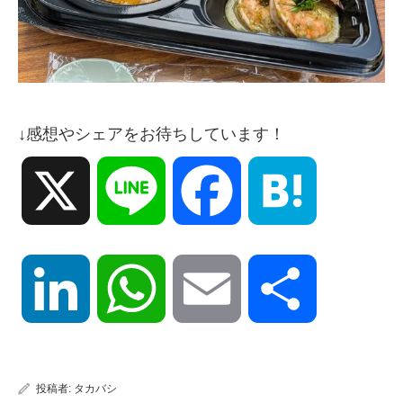
↓感想やシェアをお待ちしています！
X
Line
Facebook
Hatena
LinkedIn
WhatsApp
Email
共
有
投稿者:
タカバシ