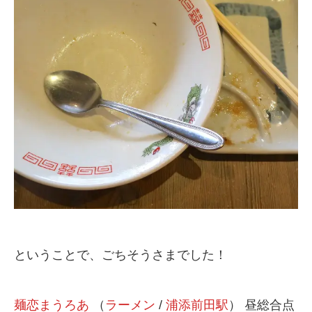
ということで、ごちそうさまでした！
麺恋まうろあ
（
ラーメン
/
浦添前田駅
） 昼総合点