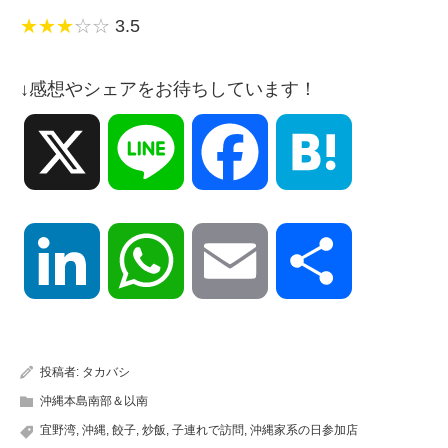
★★★
☆☆
3.5
↓感想やシェアをお待ちしています！
X
Line
Facebook
Hatena
LinkedIn
WhatsApp
Email
共
有
投稿者:
タカバシ
沖縄本島南部＆以南
宜野湾
,
沖縄
,
餃子
,
炒飯
,
子連れで訪問
,
沖縄家系の日参加店