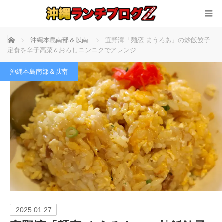
ホーム
沖縄本島南部＆以南
宜野湾「麺恋 まうろあ」の炒飯餃子
定食を辛子高菜＆おろしニンニクでアレンジ
沖縄本島南部＆以南
2025.01.27