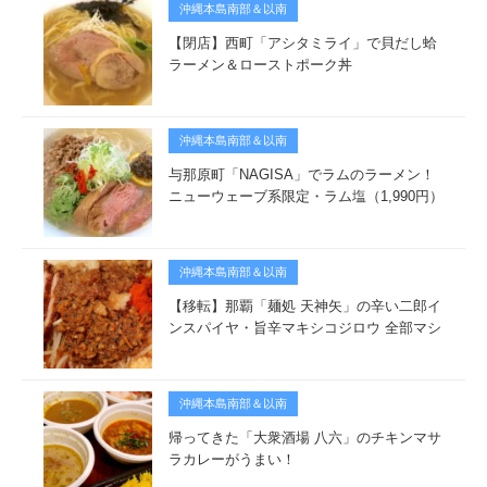
沖縄本島南部＆以南
【閉店】西町「アシタミライ」で貝だし蛤
ラーメン＆ローストポーク丼
沖縄本島南部＆以南
与那原町「NAGISA」でラムのラーメン！
ニューウェーブ系限定・ラム塩（1,990円）
沖縄本島南部＆以南
【移転】那覇「麺処 天神矢」の辛い二郎イ
ンスパイヤ・旨辛マキシコジロウ 全部マシ
沖縄本島南部＆以南
帰ってきた「大衆酒場 八六」のチキンマサ
ラカレーがうまい！