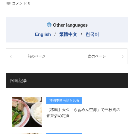
コメント:
0
Other languages
English
/
繁體中文
/
한국어
前のページ
次のページ
関連記事
沖縄本島南部＆以南
【移転】天久「らぁめん空海」で三枚肉の
青菜炒め定食