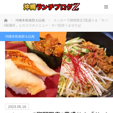
ホーム
沖縄本島南部＆以南
スシローで期間限定3貫盛り＆「サバ
6製麺所」とのコラボメニュー・サバ旨担々まぜそば
沖縄本島南部＆以南
2023.05.16