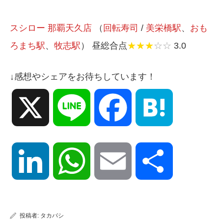
スシロー 那覇天久店
（
回転寿司
/
美栄橋駅
、
おも
ろまち駅
、
牧志駅
） 昼総合点
★★★
☆☆
3.0
↓感想やシェアをお待ちしています！
X
Line
Facebook
Hatena
LinkedIn
WhatsApp
Email
共
有
投稿者:
タカバシ