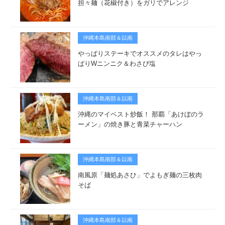
担々麺（花椒付き）をガリでアレンジ
沖縄本島南部＆以南
やっぱりステーキでオススメのタレはやっ
ぱりWニンニク＆わさび塩
沖縄本島南部＆以南
沖縄のマイベスト炒飯！ 那覇「あけぼのラ
ーメン」の焼き豚と青菜チャーハン
沖縄本島南部＆以南
南風原「麺処あさひ」でよもぎ麺の三枚肉
そば
沖縄本島南部＆以南