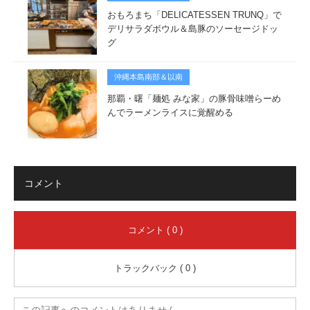
おもろまち「DELICATESSEN TRUNQ」で
デリサラダボウル＆島豚のソーセージドッ
グ
沖縄本島南部＆以南
那覇・曙「麺処 みな家」の豚骨味噌らーめ
んでラーメンライスに覚醒める
コメント
コメント ( 0 )
トラックバック ( 0 )
この記事へのコメントはありません。