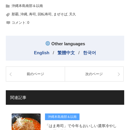
沖縄本島南部＆以南
那覇
,
沖縄
,
寿司
,
回転寿司
,
まぜそば
,
天久
コメント:
0
Other languages
English
/
繁體中文
/
한국어
前のページ
次のページ
関連記事
沖縄本島南部＆以南
「はま寿司」で今年もおいしい濃厚冷やし