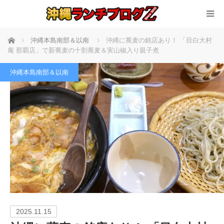
ホーム
沖縄本島南部＆以南
沖縄に蕎麦の銘店あり！ 「目白大村
庵 那覇店」で新蕎麦の十割蕎麦＆実山椒入り親子煮
沖縄本島南部＆以南
2025.11.15