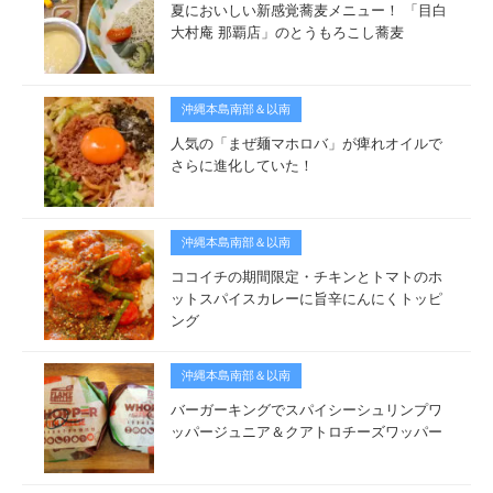
夏においしい新感覚蕎麦メニュー！ 「目白
大村庵 那覇店」のとうもろこし蕎麦
沖縄本島南部＆以南
人気の「まぜ麺マホロバ」が痺れオイルで
さらに進化していた！
沖縄本島南部＆以南
ココイチの期間限定・チキンとトマトのホ
ットスパイスカレーに旨辛にんにくトッピ
ング
沖縄本島南部＆以南
バーガーキングでスパイシーシュリンプワ
ッパージュニア＆クアトロチーズワッパー