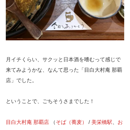
月イチくらい、サクッと日本酒を嗜むって感じで
来てみようかな、なんて思った「目白大村庵 那覇
店」でした。
ということで、ごちそうさまでした！
目白大村庵 那覇店
（
そば（蕎麦）
/
美栄橋駅
、
お