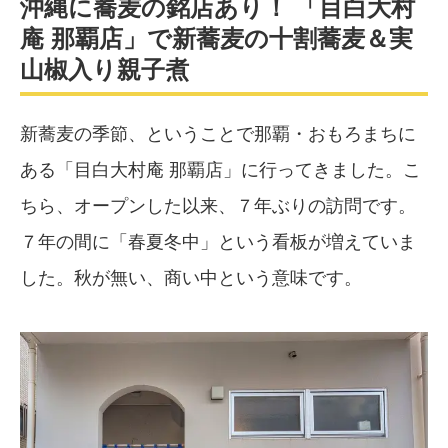
沖縄に蕎麦の銘店あり！ 「目白大村
庵 那覇店」で新蕎麦の十割蕎麦＆実
山椒入り親子煮
新蕎麦の季節、ということで那覇・おもろまちに
ある「目白大村庵 那覇店」に行ってきました。こ
ちら、オープンした以来、７年ぶりの訪問です。
７年の間に「春夏冬中」という看板が増えていま
した。秋が無い、商い中という意味です。