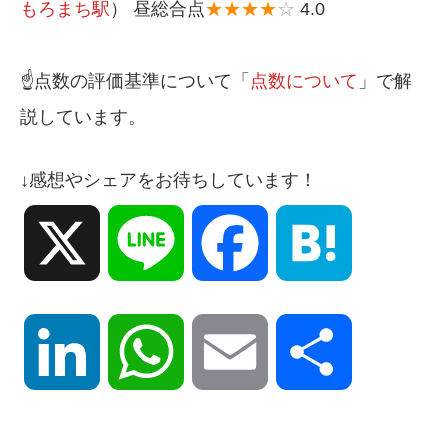
もろまち駅
） 昼総合点
★★★★
☆
4.0
☝️点数の評価基準について「
点数について
」で解
説しています。
↓感想やシェアをお待ちしています！
X
Line
Facebook
Hatena
LinkedIn
WhatsApp
Email
共
有