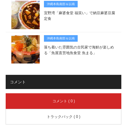
沖縄本島南部＆以南
宜野湾「麻婆食堂 福笑い」で納豆麻婆豆腐
定食
沖縄本島南部＆以南
落ち着いた雰囲気の古民家で海鮮が楽しめ
る「魚屋直営地魚食堂 魚まる」
コメント
コメント ( 0 )
トラックバック ( 0 )