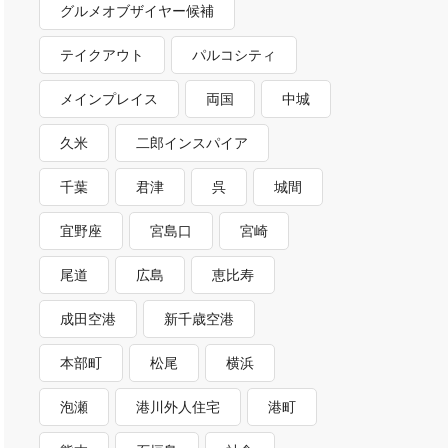
グルメオブザイヤー候補
テイクアウト
パルコシティ
メインプレイス
両国
中城
久米
二郎インスパイア
千葉
君津
呉
城間
宜野座
宮島口
宮崎
尾道
広島
恵比寿
成田空港
新千歳空港
本部町
松尾
横浜
泡瀬
港川外人住宅
港町