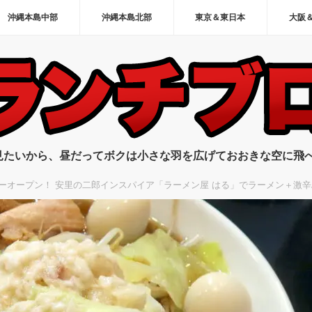
沖縄本島中部
沖縄本島北部
東京＆東日本
大阪
見たいから、昼だってボクは小さな羽を広げておおきな空に飛
ーオープン！ 安里の二郎インスパイア「ラーメン屋 はる」でラーメン＋激