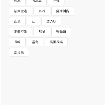
熊本
石垣島
社食
福岡空港
糸満
薩摩川内
西原
辻
道の駅
那覇空港
都城
野母崎
長崎
霧島
高田馬場
鹿児島