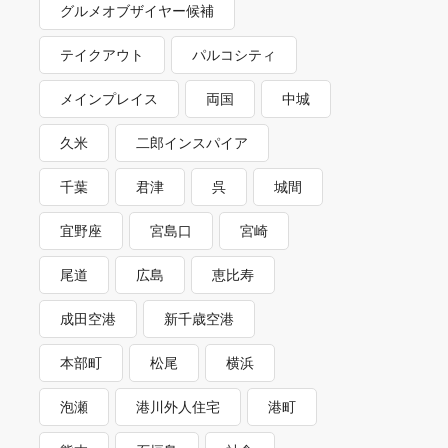
グルメオブザイヤー候補
テイクアウト
パルコシティ
メインプレイス
両国
中城
久米
二郎インスパイア
千葉
君津
呉
城間
宜野座
宮島口
宮崎
尾道
広島
恵比寿
成田空港
新千歳空港
本部町
松尾
横浜
泡瀬
港川外人住宅
港町