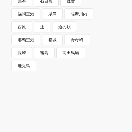
熊本
石垣島
社食
福岡空港
糸満
薩摩川内
西原
辻
道の駅
那覇空港
都城
野母崎
長崎
霧島
高田馬場
鹿児島