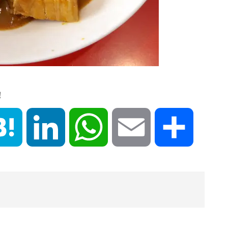
！
book
Hatena
LinkedIn
WhatsApp
Email
共
有