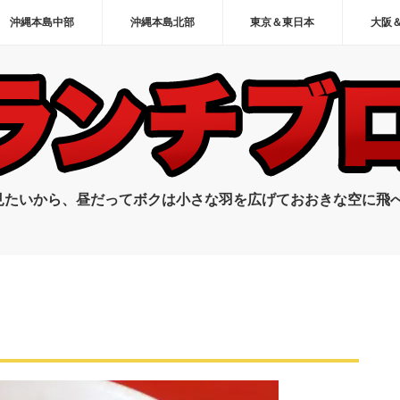
沖縄本島中部
沖縄本島北部
東京＆東日本
大阪
見たいから、昼だってボクは小さな羽を広げておおきな空に飛