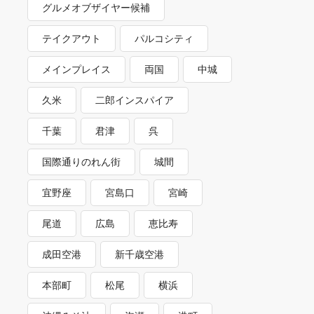
グルメオブザイヤー候補
テイクアウト
パルコシティ
メインプレイス
両国
中城
久米
二郎インスパイア
千葉
君津
呉
国際通りのれん街
城間
宜野座
宮島口
宮崎
尾道
広島
恵比寿
成田空港
新千歳空港
本部町
松尾
横浜