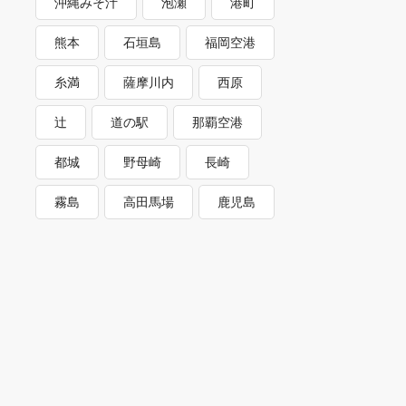
沖縄みそ汁
泡瀬
港町
熊本
石垣島
福岡空港
糸満
薩摩川内
西原
辻
道の駅
那覇空港
都城
野母崎
長崎
霧島
高田馬場
鹿児島