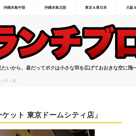
沖縄本島中部
沖縄本島北部
東京＆東日本
大阪
見たいから、昼だってボクは小さな羽を広げておおきな空に飛
ムシティ店」
ケット 東京ドームシティ店」