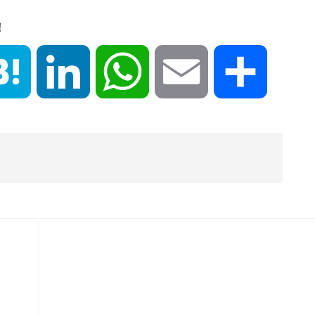
！
book
Hatena
LinkedIn
WhatsApp
Email
共
有