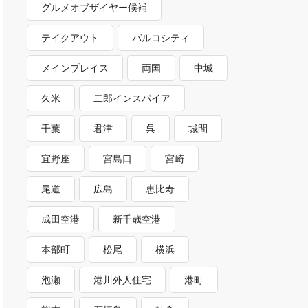
グルメオブザイヤー候補
テイクアウト
パルコシティ
メインプレイス
両国
中城
久米
二郎インスパイア
千葉
君津
呉
城間
宜野座
宮島口
宮崎
尾道
広島
恵比寿
成田空港
新千歳空港
本部町
松尾
横浜
泡瀬
港川外人住宅
港町