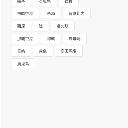
熊本
石垣島
社食
福岡空港
糸満
薩摩川内
西原
辻
道の駅
那覇空港
都城
野母崎
長崎
霧島
高田馬場
鹿児島