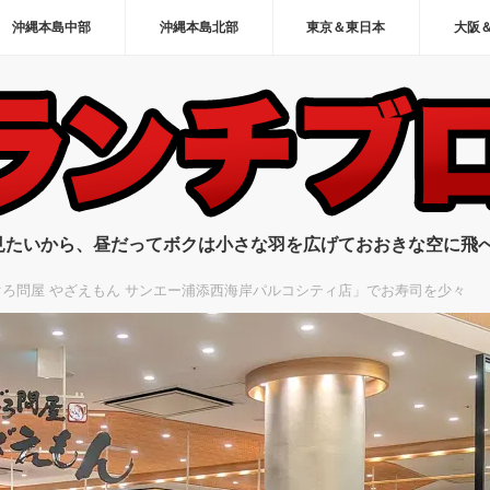
沖縄本島中部
沖縄本島北部
東京＆東日本
大阪
見たいから、昼だってボクは小さな羽を広げておおきな空に飛
ろ問屋 やざえもん サンエー浦添西海岸パルコシティ店」でお寿司を少々