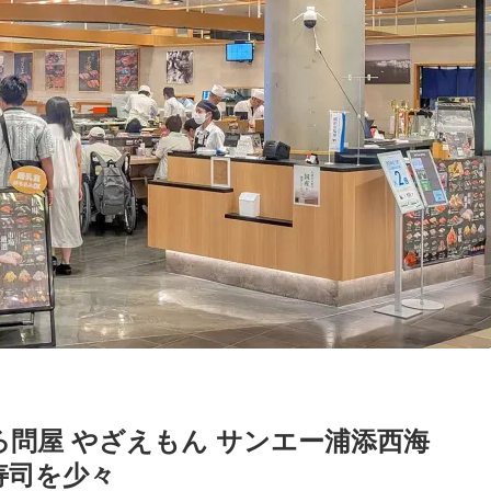
問屋 やざえもん サンエー浦添西海
寿司を少々