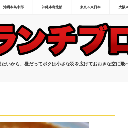
沖縄本島中部
沖縄本島北部
東京＆東日本
大阪
見たいから、昼だってボクは小さな羽を広げておおきな空に飛