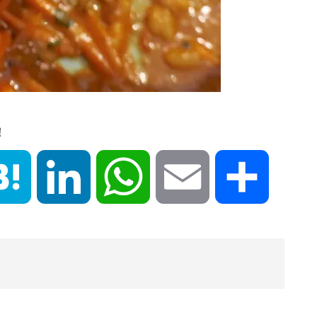
！
book
Hatena
LinkedIn
WhatsApp
Email
共
有