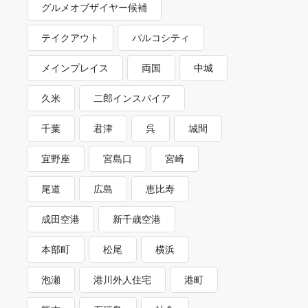
グルメオブザイヤー候補
テイクアウト
パルコシティ
メインプレイス
両国
中城
久米
二郎インスパイア
千葉
君津
呉
城間
宜野座
宮島口
宮崎
尾道
広島
恵比寿
成田空港
新千歳空港
本部町
松尾
横浜
泡瀬
港川外人住宅
港町