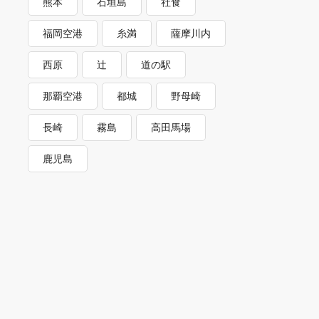
熊本
石垣島
社食
福岡空港
糸満
薩摩川内
西原
辻
道の駅
那覇空港
都城
野母崎
長崎
霧島
高田馬場
鹿児島