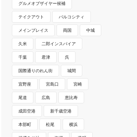
グルメオブザイヤー候補
テイクアウト
パルコシティ
メインプレイス
両国
中城
久米
二郎インスパイア
千葉
君津
呉
国際通りのれん街
城間
宜野座
宮島口
宮崎
尾道
広島
恵比寿
成田空港
新千歳空港
本部町
松尾
横浜