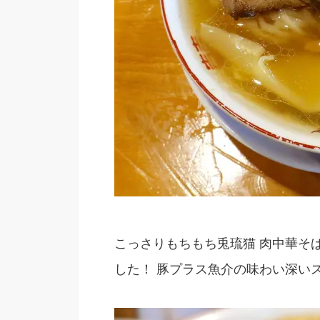
こっさりもちもち兎琉猫 肉中華そ
した！ 豚プラス魚介の味わい深い