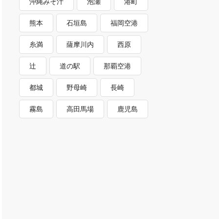
沖縄みそ汁
泡瀬
港町
熊本
石垣島
福岡空港
糸満
薩摩川内
西原
辻
道の駅
那覇空港
都城
野母崎
長崎
霧島
高田馬場
鹿児島