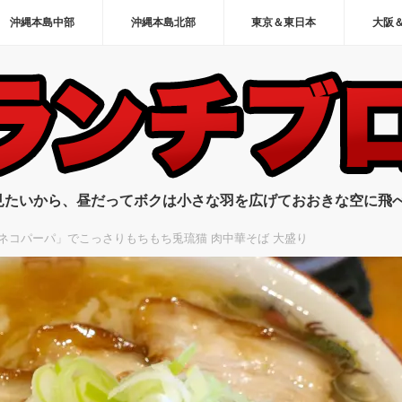
沖縄本島中部
沖縄本島北部
東京＆東日本
大阪
見たいから、昼だってボクは小さな羽を広げておおきな空に飛
ネコパーパ」でこっさりもちもち兎琉猫 肉中華そば 大盛り