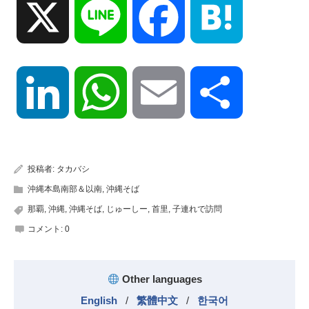
X
Line
Facebook
Hatena
LinkedIn
WhatsApp
Email
共
有
投稿者:
タカバシ
沖縄本島南部＆以南
,
沖縄そば
那覇
,
沖縄
,
沖縄そば
,
じゅーしー
,
首里
,
子連れで訪問
コメント:
0
Other languages
English
/
繁體中文
/
한국어