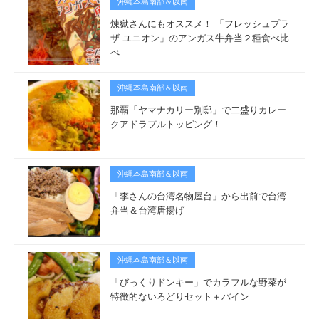
沖縄本島南部＆以南
煉獄さんにもオススメ！ 「フレッシュプラ
ザ ユニオン」のアンガス牛弁当２種食べ比
べ
沖縄本島南部＆以南
那覇「ヤマナカリー別邸」で二盛りカレー
クアドラプルトッピング！
沖縄本島南部＆以南
「李さんの台湾名物屋台」から出前で台湾
弁当＆台湾唐揚げ
沖縄本島南部＆以南
「びっくりドンキー」でカラフルな野菜が
特徴的ないろどりセット＋パイン