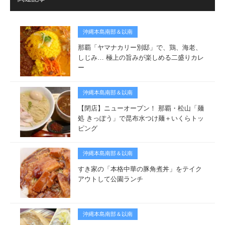
沖縄本島南部＆以南
那覇「ヤマナカリー別邸」で、鶏、海老、
しじみ… 極上の旨みが楽しめる二盛りカレ
ー
沖縄本島南部＆以南
【閉店】ニューオープン！ 那覇・松山「麺
処 きっぽう」で昆布水つけ麺＋いくらトッ
ピング
沖縄本島南部＆以南
すき家の「本格中華の豚角煮丼」をテイク
アウトして公園ランチ
沖縄本島南部＆以南