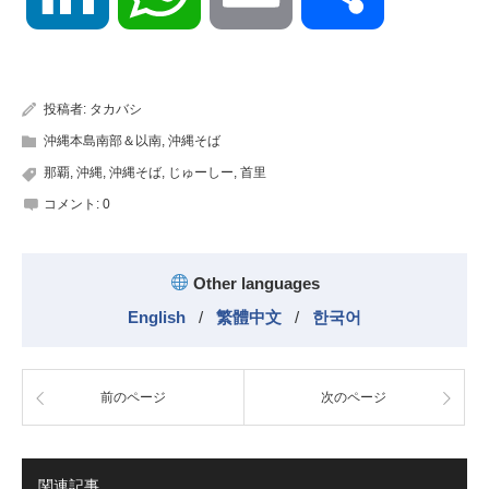
有
投稿者:
タカバシ
沖縄本島南部＆以南
,
沖縄そば
那覇
,
沖縄
,
沖縄そば
,
じゅーしー
,
首里
コメント:
0
Other languages
English
/
繁體中文
/
한국어
前のページ
次のページ
関連記事