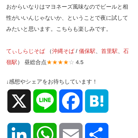
おからいなりはマヨネーズ風味なのでビールと相
性がいいんじゃないか、ということで夜に試して
みたいと思います。こちらも楽しみです。
てぃしらじそば
（
沖縄そば
/
儀保駅
、
首里駅
、
石
嶺駅
） 昼総合点
★★★★
☆
4.5
↓感想やシェアをお待ちしています！
X
Line
Facebook
Hatena
LinkedIn
WhatsApp
Email
共