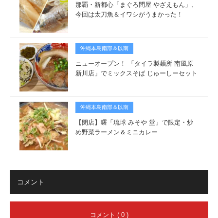
那覇・新都心「まぐろ問屋 やざえもん」、
今回は太刀魚＆イワシがうまかった！
沖縄本島南部＆以南
ニューオープン！ 「タイラ製麺所 南風原
新川店」でミックスそば じゅーしーセット
沖縄本島南部＆以南
【閉店】曙「琉球 みそや 堂」で限定・炒
め野菜ラーメン＆ミニカレー
コメント
コメント ( 0 )