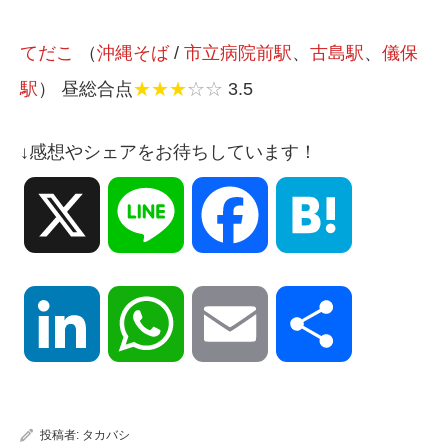
てだこ
（
沖縄そば
/
市立病院前駅
、
古島駅
、
儀保
駅
） 昼総合点
★★★
☆☆
3.5
↓感想やシェアをお待ちしています！
X
Line
Facebook
Hatena
LinkedIn
WhatsApp
Email
共
有
投稿者:
タカバシ