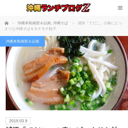
ホーム
沖縄本島南部＆以南
,
沖縄そば
浦添「てだこ」の春にピッ
タリな沖縄そば＆モチモチ餃子
沖縄本島南部＆以南
2019.03.9