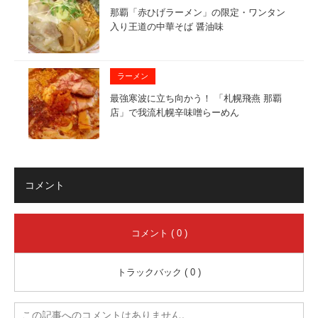
那覇「赤ひげラーメン」の限定・ワンタン
入り王道の中華そば 醤油味
ラーメン
最強寒波に立ち向かう！ 「札幌飛燕 那覇
店」で我流札幌辛味噌らーめん
コメント
コメント ( 0 )
トラックバック ( 0 )
この記事へのコメントはありません。