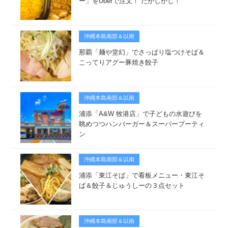
ー」をUberで注文！ だがしかし！
沖縄本島南部＆以南
那覇「麺や堂幻」でさっぱり塩つけそば＆
こってりアグー豚焼き餃子
沖縄本島南部＆以南
浦添「A&W 牧港店」で子どもの水遊びを
眺めつつハンバーガー＆スーパープーティ
ン
沖縄本島南部＆以南
浦添「東江そば」で看板メニュー・東江そ
ば＆餃子＆じゅうしーの３点セット
沖縄本島南部＆以南