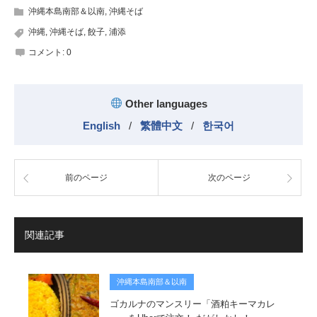
沖縄本島南部＆以南
,
沖縄そば
沖縄
,
沖縄そば
,
餃子
,
浦添
コメント:
0
Other languages
English
/
繁體中文
/
한국어
前のページ
次のページ
関連記事
沖縄本島南部＆以南
ゴカルナのマンスリー「酒粕キーマカレ