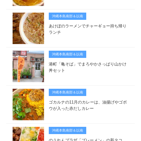
沖縄本島南部＆以南
あけぼのラーメンでチャーギョー持ち帰り
ランチ
沖縄本島南部＆以南
港町「亀そば」でまろやかさっぱり山かけ
丼セット
沖縄本島南部＆以南
ゴカルナの11月のカレーは、油揚げやゴボ
ウが入った赤だしカレー
沖縄本島南部＆以南
のうれんプラザ「ブレーメン」の新タコ