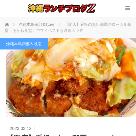
ホーム
沖縄本島南部＆以南
【閉店】看板の無い那覇のローカル食
堂「あかね食堂」でマイベストな沖縄カツ丼
沖縄本島南部＆以南
2023.03.12