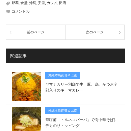
那覇
,
食堂
,
沖縄
,
安里
,
カツ丼
,
閉店
コメント:
0
前のページ
次のページ
関連記事
沖縄本島南部＆以南
ヤマナカリー別邸で牛、豚、鶏、かつお全
部入りのキーマカレー
沖縄本島南部＆以南
県庁前「トルネコパーパ」で肉中華そばに
デカのりトッピング