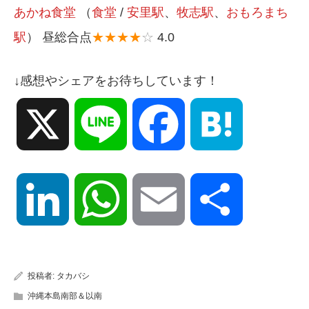
あかね食堂
（
食堂
/
安里駅
、
牧志駅
、
おもろまち
駅
） 昼総合点
★★★★
☆
4.0
↓感想やシェアをお待ちしています！
X
Line
Facebook
Hatena
LinkedIn
WhatsApp
Email
共
有
投稿者:
タカバシ
沖縄本島南部＆以南