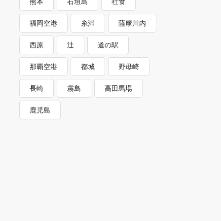
熊本
石垣島
社食
福岡空港
糸満
薩摩川内
西原
辻
道の駅
那覇空港
都城
野母崎
長崎
霧島
高田馬場
鹿児島