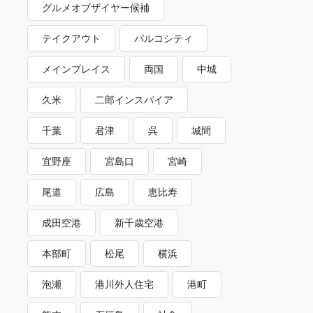
グルメオブザイヤー候補
テイクアウト
パルコシティ
メインプレイス
両国
中城
久米
二郎インスパイア
千葉
君津
呉
城間
宜野座
宮島口
宮崎
尾道
広島
恵比寿
成田空港
新千歳空港
本部町
松尾
横浜
泡瀬
港川外人住宅
港町