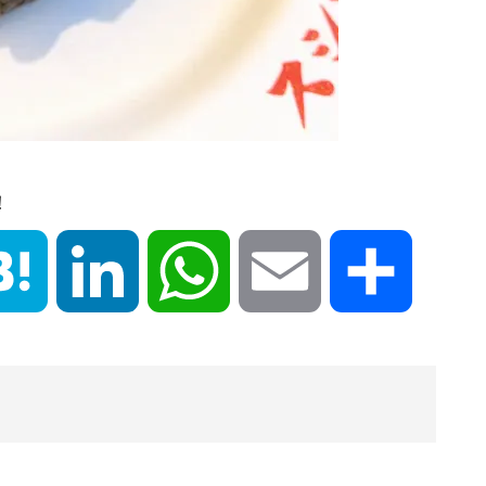
！
book
Hatena
LinkedIn
WhatsApp
Email
共
有