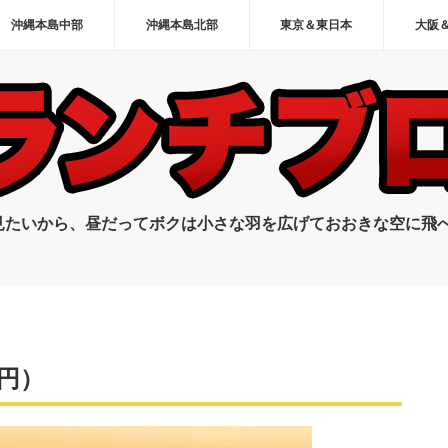
沖縄本島中部
沖縄本島北部
東京＆東日本
大阪
見たいから、昼だってボクは小さな羽を広げておおきな空に飛
円）