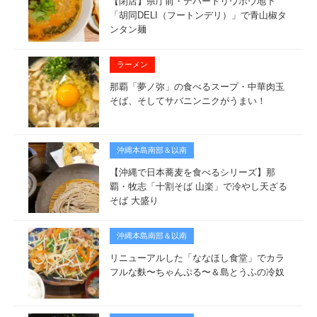
【閉店】県庁前・デパートリウボウ地下
「胡同DELI（フートンデリ）」で青山椒タ
ンタン麺
ラーメン
那覇「夢ノ弥」の食べるスープ・中華肉玉
そば、そしてサバニンニクがうまい！
沖縄本島南部＆以南
【沖縄で日本蕎麦を食べるシリーズ】那
覇・牧志「十割そば 山楽」で冷やし天ざる
そば 大盛り
沖縄本島南部＆以南
リニューアルした「ななほし食堂」でカラ
フルな麩〜ちゃんぷる〜＆島とうふの冷奴