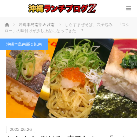
ホーム
沖縄本島南部＆以南
しらすまぜそば、穴子包み… 「スシ
ロー」の味付けが少し上品になってきた…？
沖縄本島南部＆以南
2023.06.26