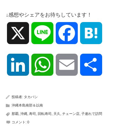
↓感想やシェアをお待ちしています！
X
Line
Facebook
Hatena
LinkedIn
WhatsApp
Email
共
有
投稿者:
タカバシ
沖縄本島南部＆以南
那覇
,
沖縄
,
寿司
,
回転寿司
,
天久
,
チェーン店
,
子連れで訪問
コメント:
0