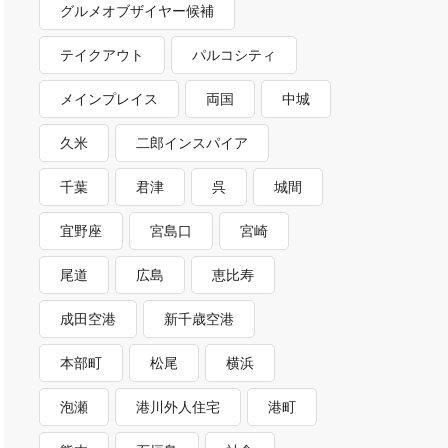
グルメオブザイヤー候補
テイクアウト
パルコシティ
メインプレイス
両国
中城
久米
二郎インスパイア
千葉
君津
呉
城間
宜野座
宮島口
宮崎
尾道
広島
恵比寿
成田空港
新千歳空港
本部町
松尾
横浜
泡瀬
港川外人住宅
港町