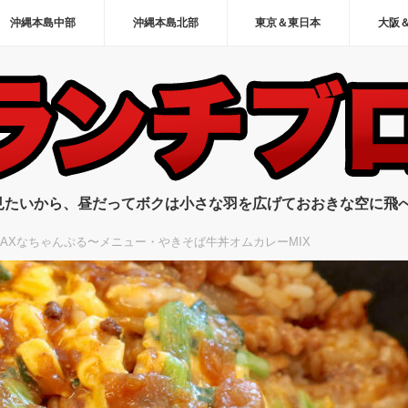
沖縄本島中部
沖縄本島北部
東京＆東日本
大阪
見たいから、昼だってボクは小さな羽を広げておおきな空に飛
AXなちゃんぷる〜メニュー・やきそば牛丼オムカレーMIX