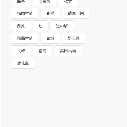
熊本
石垣島
社食
福岡空港
糸満
薩摩川内
西原
辻
道の駅
那覇空港
都城
野母崎
長崎
霧島
高田馬場
鹿児島