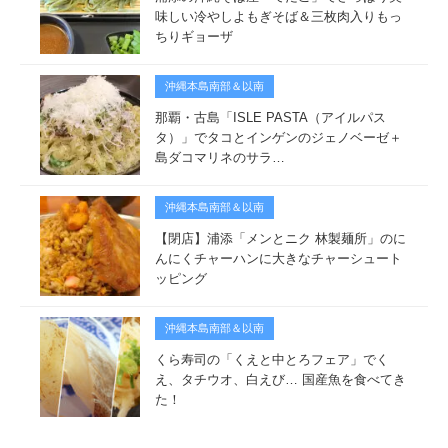
味しい冷やしよもぎそば＆三枚肉入りもっ
ちりギョーザ
沖縄本島南部＆以南
那覇・古島「ISLE PASTA（アイルパス
タ）」でタコとインゲンのジェノベーゼ＋
島ダコマリネのサラ…
沖縄本島南部＆以南
【閉店】浦添「メンとニク 林製麺所」のに
んにくチャーハンに大きなチャーシュート
ッピング
沖縄本島南部＆以南
くら寿司の「くえと中とろフェア」でく
え、タチウオ、白えび… 国産魚を食べてき
た！