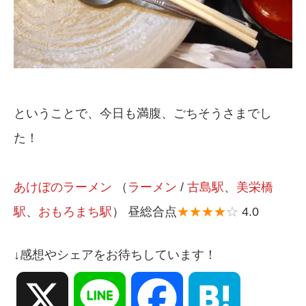
ということで、今日も満腹、ごちそうさまでし
た！
あけぼのラーメン
（
ラーメン
/
古島駅
、
美栄橋
駅
、
おもろまち駅
） 昼総合点
★★★★
☆
4.0
↓感想やシェアをお待ちしています！
X
Line
Facebook
Hatena