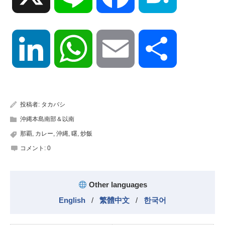
LinkedIn
WhatsApp
Email
共
有
投稿者:
タカバシ
沖縄本島南部＆以南
那覇
,
カレー
,
沖縄
,
曙
,
炒飯
コメント:
0
Other languages
English
/
繁體中文
/
한국어