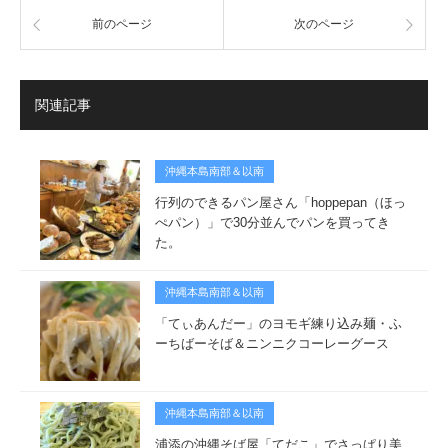
前のページ
次のページ
関連記事
沖縄本島南部＆以南
行列のできるパン屋さん「hoppepan（ほっ
ぺパン）」で30分並んでパンを買ってき
た。
沖縄本島南部＆以南
「てぃあんだー」のヨモギ練り込み麺・ふ
ーちばーそば＆ニンニクコーレーグース
沖縄本島南部＆以南
浦添の沖縄そば屋「てだこ」でさっぱり美