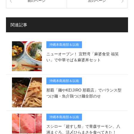
前のページ
次のページ
関連記事
沖縄本島南部＆以南
ニューオープン！ 宜野湾「麻婆食堂 福笑
い」で中華そば＆麻婆丼セット
沖縄本島南部＆以南
那覇「麺やKEIJIRO 那覇店」でバランス型
つけ麺・魚介鶏つけ麺全部のせ
沖縄本島南部＆以南
スシロー「超すし祭」で青森サーモン、八
洲まぐろ、活〆ひらまさを食べてきた！