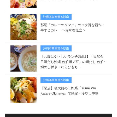
沖縄本島南部＆以南
那覇「カレーのタマニ」のコク旨な新作・
牛すじカレー 〜赤味噌仕立〜
沖縄本島南部＆以南
【お腹にやさしいランチ3日目】「天然金
目鯛だし沖縄そば 磯ノ宮」の鯛だしそば・
鯛めし付き＋わらびもち…
沖縄本島南部＆以南
【閉店】琉大前の二郎系「Yume Wo
Katare Okinawa」で限定・冷やし中華