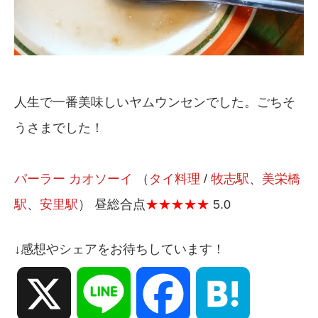
人生で一番美味しいヤムウンセンでした。ごちそ
うさまでした！
パーラー カオソーイ
（
タイ料理
/
牧志駅
、
美栄橋
駅
、
安里駅
） 昼総合点
★★★★★
5.0
↓感想やシェアをお待ちしています！
X
Line
Facebook
Hatena