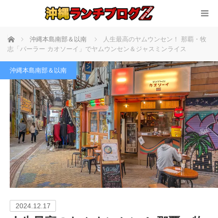
ホーム
沖縄本島南部＆以南
人生最高のヤムウンセン！ 那覇・牧
志「パーラー カオソーイ」でヤムウンセン＆ジャスミンライス
沖縄本島南部＆以南
2024.12.17