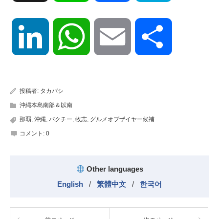
LinkedIn
WhatsApp
Email
共
有
投稿者:
タカバシ
沖縄本島南部＆以南
那覇
,
沖縄
,
パクチー
,
牧志
,
グルメオブザイヤー候補
コメント:
0
Other languages
English
/
繁體中文
/
한국어