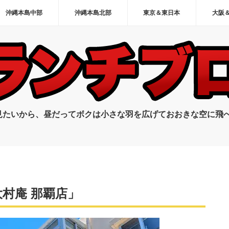
沖縄本島中部
沖縄本島北部
東京＆東日本
大阪
見たいから、昼だってボクは小さな羽を広げておおきな空に飛
村庵 那覇店」