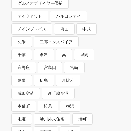
グルメオブザイヤー候補
テイクアウト
パルコシティ
メインプレイス
両国
中城
久米
二郎インスパイア
千葉
君津
呉
城間
宜野座
宮島口
宮崎
尾道
広島
恵比寿
成田空港
新千歳空港
本部町
松尾
横浜
泡瀬
港川外人住宅
港町