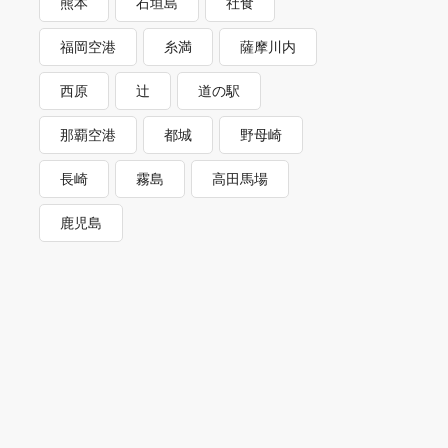
熊本
石垣島
社食
福岡空港
糸満
薩摩川内
西原
辻
道の駅
那覇空港
都城
野母崎
長崎
霧島
高田馬場
鹿児島