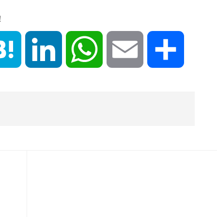
！
book
Hatena
LinkedIn
WhatsApp
Email
共
有