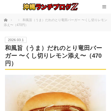
ホーム
和風旨（うま）だれのとり竜田バーガー 〜くし切りレモン
添え〜（470円）
2026.03.1
和風旨（うま）だれのとり竜田バー
ガー 〜くし切りレモン添え〜（470
円）