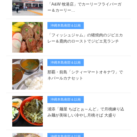
「A&W 牧港店」でカーリーフライバーガ
ー＆カーリー…
沖縄本島南部＆以南
「フィッシュジャム」の猪焼肉のジビエカ
レー＆鹿肉のローストでジビエ充ランチ
沖縄本島南部＆以南
那覇・前島「シティーマートオキナワ」で
ネパールカナセット
沖縄本島南部＆以南
浦添「麺屋 ちばとぉ～んど」で月桃練り込
み麺が美味しい冷やし月桃そば 大盛り
沖縄本島南部＆以南