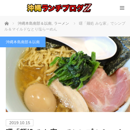
ホーム
沖縄本島南部＆以南
,
ラーメン
曙「麺処 みな家」でシンプ
ル＆マイルドなとり塩らーめん
沖縄本島南部＆以南
2019.10.15