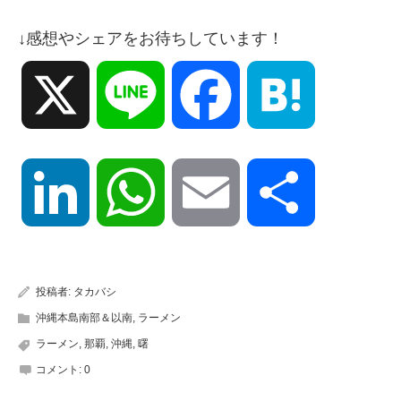
↓感想やシェアをお待ちしています！
X
Line
Facebook
Hatena
LinkedIn
WhatsApp
Email
共
有
投稿者:
タカバシ
沖縄本島南部＆以南
,
ラーメン
ラーメン
,
那覇
,
沖縄
,
曙
コメント:
0