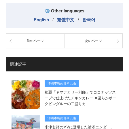
Other languages
English
/
繁體中文
/
한국어
前のページ
次のページ
関連記事
沖縄本島南部＆以南
那覇「ヤマナカリー別邸」でココナッツス
ープで仕上げたチキンカレー ✕柔らかポー
クビンダルーの二盛りカ…
沖縄本島南部＆以南
米津玄師のMVに登場した浦添エンダー、