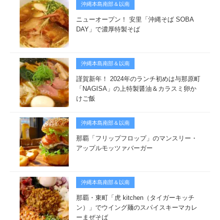
沖縄本島南部＆以南
ニューオープン！ 安里「沖縄そば SOBA
DAY」で濃厚特製そば
沖縄本島南部＆以南
謹賀新年！ 2024年のランチ初めは与那原町
「NAGISA」の上特製醤油＆カラスミ卵か
けご飯
沖縄本島南部＆以南
那覇「フリップフロップ」のマンスリー・
アップルモッツァバーガー
沖縄本島南部＆以南
那覇・東町「虎 kitchen（タイガーキッチ
ン）」でウイング麺のスパイスキーマカレ
ーまぜそば