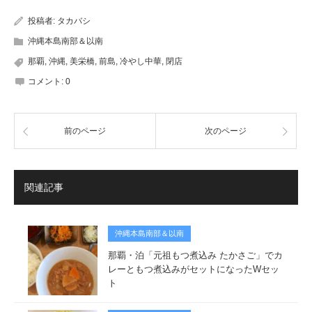
投稿者:
タカバシ
沖縄本島南部＆以南
那覇
,
沖縄
,
美栄橋
,
前島
,
冷やし中華
,
閉店
コメント:
0
前のページ
次のページ
関連記事
沖縄本島南部＆以南
那覇・泊「元祖もつ煮込み たかさご」でカ
レーともつ煮込みがセットになったWセッ
ト