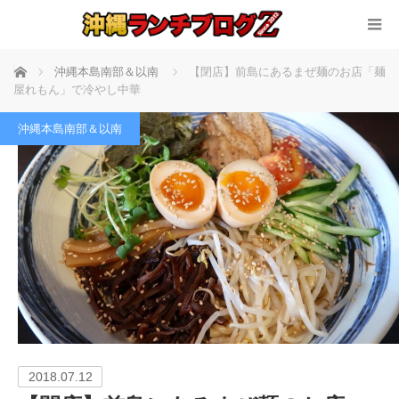
ホーム
沖縄本島南部＆以南
【閉店】前島にあるまぜ麺のお店「麺
屋れもん」で冷やし中華
沖縄本島南部＆以南
2018.07.12