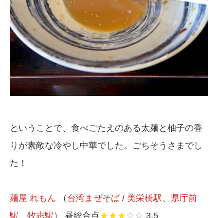
ということで、食べごたえのある太麺と柚子の香
りが素敵な冷やし中華でした。ごちそうさまでし
た！
麺屋 れもん
（
台湾まぜそば
/
美栄橋駅
、
県庁前
駅
、
牧志駅
） 昼総合点
★★★
☆☆
3.5