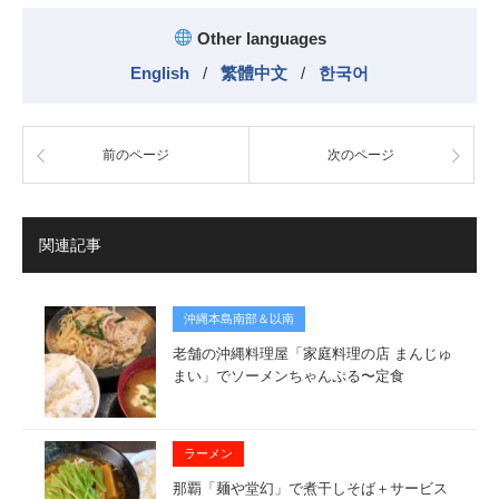
Other languages
English
/
繁體中文
/
한국어
前のページ
次のページ
関連記事
沖縄本島南部＆以南
老舗の沖縄料理屋「家庭料理の店 まんじゅ
まい」でソーメンちゃんぷる〜定食
ラーメン
那覇「麺や堂幻」で煮干しそば＋サービス