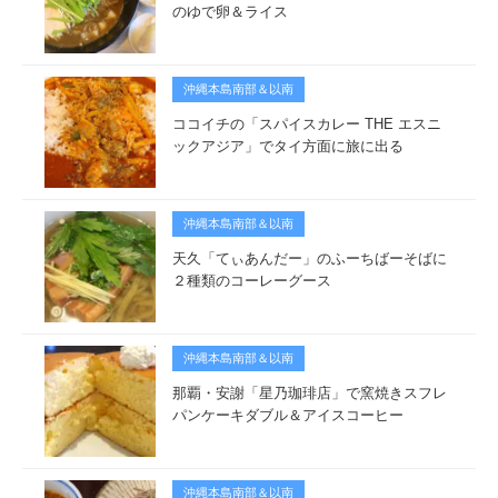
のゆで卵＆ライス
沖縄本島南部＆以南
ココイチの「スパイスカレー THE エスニ
ックアジア」でタイ方面に旅に出る
沖縄本島南部＆以南
天久「てぃあんだー」のふーちばーそばに
２種類のコーレーグース
沖縄本島南部＆以南
那覇・安謝「星乃珈琲店」で窯焼きスフレ
パンケーキダブル＆アイスコーヒー
沖縄本島南部＆以南