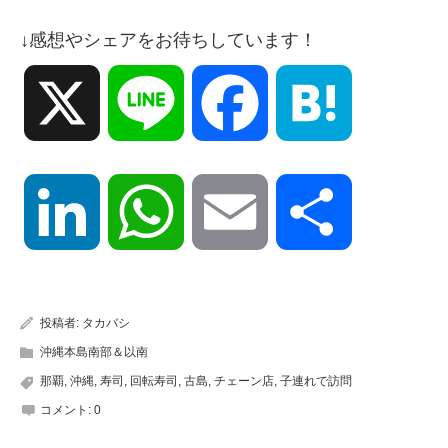
↓感想やシェアをお待ちしています！
X
Line
Facebook
Hatena
LinkedIn
WhatsApp
Email
共
有
投稿者:
タカバシ
沖縄本島南部＆以南
那覇
,
沖縄
,
寿司
,
回転寿司
,
古島
,
チェーン店
,
子連れで訪問
コメント:
0