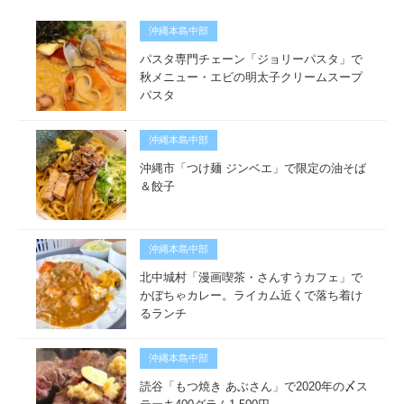
沖縄本島中部
パスタ専門チェーン「ジョリーパスタ」で
秋メニュー・エビの明太子クリームスープ
パスタ
沖縄本島中部
沖縄市「つけ麺 ジンベエ」で限定の油そば
＆餃子
沖縄本島中部
北中城村「漫画喫茶・さんすうカフェ」で
かぼちゃカレー。ライカム近くで落ち着け
るランチ
沖縄本島中部
読谷「もつ焼き あぶさん」で2020年の〆ス