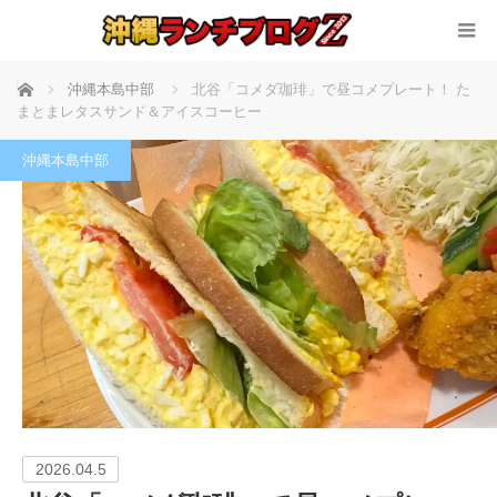
ホーム
沖縄本島中部
北谷「コメダ珈琲」で昼コメプレート！ た
まとまレタスサンド＆アイスコーヒー
沖縄本島中部
2026.04.5