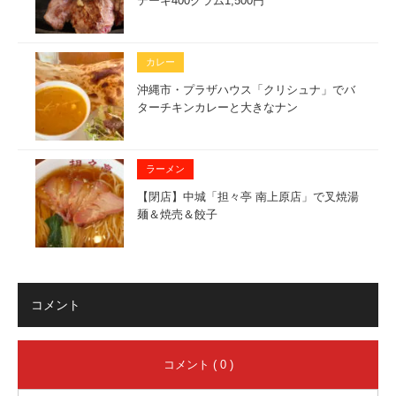
テーキ400グラム1,500円
カレー
沖縄市・プラザハウス「クリシュナ」でバ
ターチキンカレーと大きなナン
ラーメン
【閉店】中城「担々亭 南上原店」で叉焼湯
麺＆焼売＆餃子
コメント
コメント ( 0 )