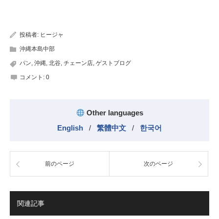
有
投稿者:
ヒージャ
沖縄本島中部
パン
,
沖縄
,
北谷
,
チェーン店
,
ゲストブログ
コメント:
0
Other languages
English
/
繁體中文
/
한국어
前のページ
次のページ
関連記事