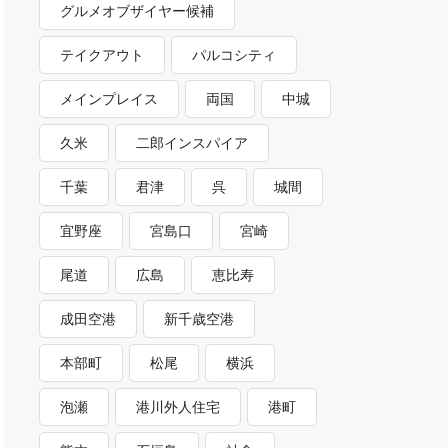
グルメオブザイヤー候補
テイクアウト
パルコシティ
メインプレイス
両国
中城
久米
二郎インスパイア
千葉
君津
呉
城間
宜野座
宮島口
宮崎
尾道
広島
恵比寿
成田空港
新千歳空港
本部町
松尾
横浜
泡瀬
港川外人住宅
港町