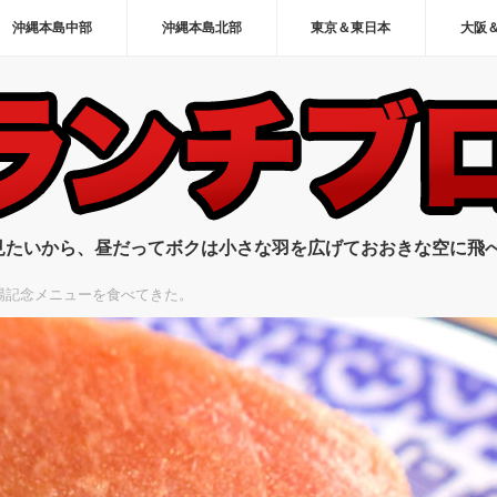
沖縄本島中部
沖縄本島北部
東京＆東日本
大阪
見たいから、昼だってボクは小さな羽を広げておおきな空に飛
上場記念メニューを食べてきた。