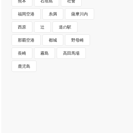
熊本
石垣島
社食
福岡空港
糸満
薩摩川内
西原
辻
道の駅
那覇空港
都城
野母崎
長崎
霧島
高田馬場
鹿児島