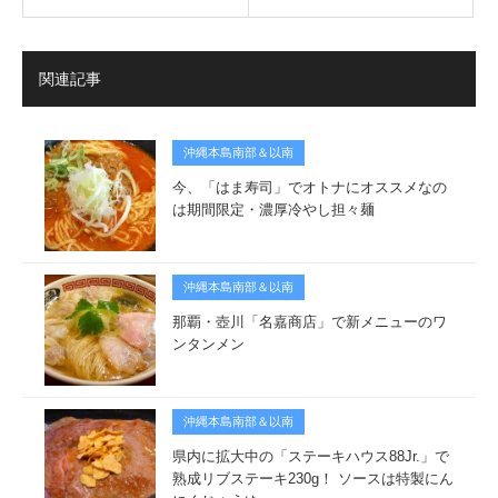
関連記事
沖縄本島南部＆以南
今、「はま寿司」でオトナにオススメなの
は期間限定・濃厚冷やし担々麺
沖縄本島南部＆以南
那覇・壺川「名嘉商店」で新メニューのワ
ンタンメン
沖縄本島南部＆以南
県内に拡大中の「ステーキハウス88Jr.」で
熟成リブステーキ230g！ ソースは特製にん