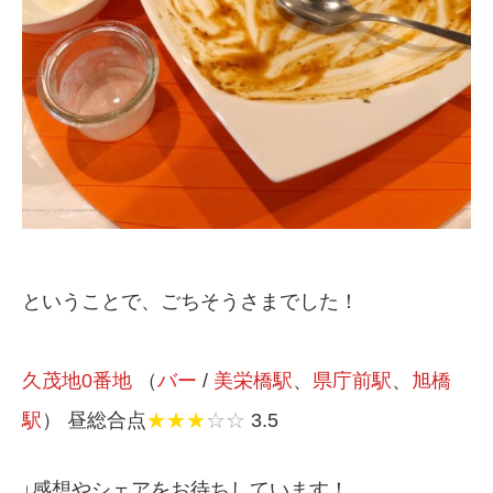
ということで、ごちそうさまでした！
久茂地0番地
（
バー
/
美栄橋駅
、
県庁前駅
、
旭橋
駅
） 昼総合点
★★★
☆☆
3.5
↓感想やシェアをお待ちしています！