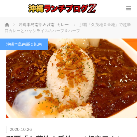
ホーム
沖縄本島南部＆以南
,
カレー
那覇「久茂地０番地」で超辛
口カレーとハヤシライスのハーフ＆ハーフ
沖縄本島南部＆以南
2020.10.26