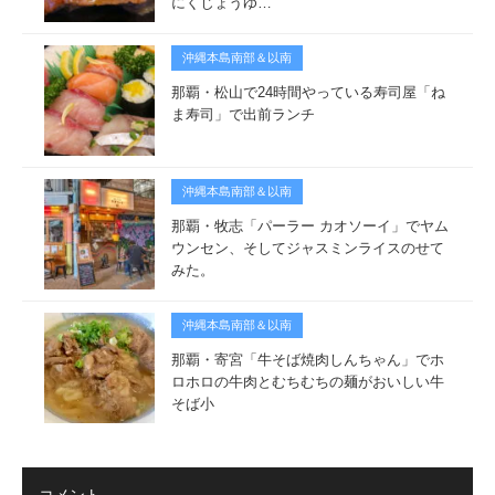
にくじょうゆ…
沖縄本島南部＆以南
那覇・松山で24時間やっている寿司屋「ね
ま寿司」で出前ランチ
沖縄本島南部＆以南
那覇・牧志「パーラー カオソーイ」でヤム
ウンセン、そしてジャスミンライスのせて
みた。
沖縄本島南部＆以南
那覇・寄宮「牛そば焼肉しんちゃん」でホ
ロホロの牛肉とむちむちの麺がおいしい牛
そば小