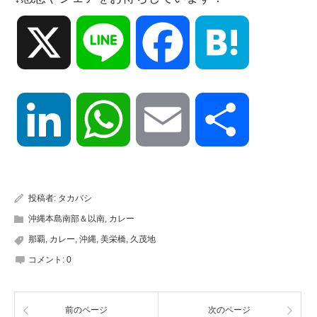
X
Line
Facebook
Hatena
LinkedIn
WhatsApp
Email
共
有
投稿者:
タカバシ
沖縄本島南部＆以南
,
カレー
那覇
,
カレー
,
沖縄
,
美栄橋
,
久茂地
コメント:
0
前のページ
次のページ