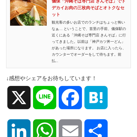
儀保「沖縄そば専門店 きんそば」でド
デカイお肉の三枚肉そばとオトクなセ
ット
観光客の多いお店でのランチはちょっと怖い
なぁ… ということで、首里の手前、儀保駅の
近くにある「沖縄そば専門店 きんそば」に行
ってきました。以前は「神戸カツ丼一どん」
があった場所になります。 お店に入ったら、
カウンターでオーダーをして待ちます。前
払...
↓感想やシェアをお待ちしています！
X
Line
Facebook
Hatena
LinkedIn
WhatsApp
Email
共