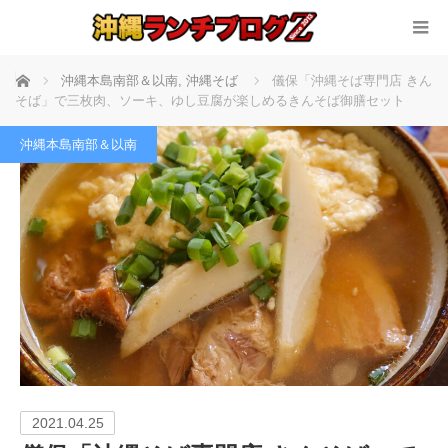
ホーム
沖縄本島南部＆以南
,
沖縄そば
儀保「沖縄そば専門店 きん
そば」で三枚肉、ソーキ、ゆし豆腐が楽しめるきんそば御膳セット
沖縄本島南部＆以南
2021.04.25