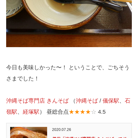
今日も美味しかった〜！ ということで、ごちそう
さまでした！
沖縄そば専門店 きんそば
（
沖縄そば
/
儀保駅
、
石
嶺駅
、
経塚駅
） 昼総合点
★★★★
☆
4.5
2020.07.26