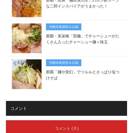
那覇・若狭「麺狂浪人卍」のポン酢スープ
な二郎インスパイアがうまかった！
沖縄本島南部＆以南
那覇・美栄橋「照麺」でチャーシューがた
くさん入ったチャーシュー麺＋味玉
沖縄本島南部＆以南
那覇「麺や堂幻」でツルルとさっぱり塩つ
けそば
コメント
コメント ( 0 )