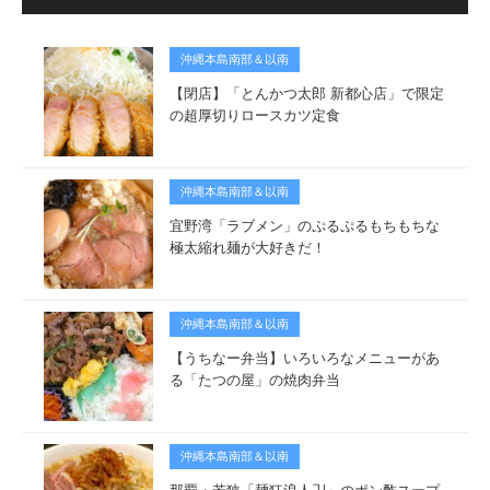
沖縄本島南部＆以南
【閉店】「とんかつ太郎 新都心店」で限定
の超厚切りロースカツ定食
沖縄本島南部＆以南
宜野湾「ラブメン」のぷるぷるもちもちな
極太縮れ麺が大好きだ！
沖縄本島南部＆以南
【うちなー弁当】いろいろなメニューがあ
る「たつの屋」の焼肉弁当
沖縄本島南部＆以南