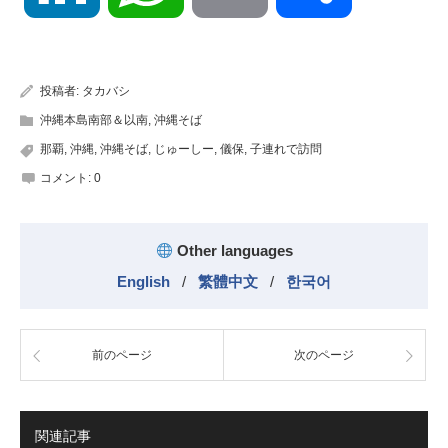
有
投稿者:
タカバシ
沖縄本島南部＆以南
,
沖縄そば
那覇
,
沖縄
,
沖縄そば
,
じゅーしー
,
儀保
,
子連れで訪問
コメント:
0
Other languages
English
/
繁體中文
/
한국어
前のページ
次のページ
関連記事