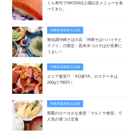
くら寿司でNASDAQ上場記念メニューを食
べてきた。
沖縄本島南部＆以南
無化調沖縄そばの店「沖縄そばパパイヤと
スブイ」の限定・昆布水つけそばが見事に
うまい！
沖縄本島南部＆以南
エリア最安!? 「KO菜YA」のステーキは
200gで780円！
沖縄本島南部＆以南
那覇のローカルな食堂「マルミヤ食堂」で
人気の煮つけ定食