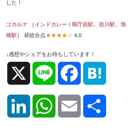
した！
ゴカルナ
（
インドカレー
/
県庁前駅
、
壺川駅
、
旭
橋駅
） 昼総合点
★★★★
☆
4.0
↓感想やシェアをお待ちしています！
X
Line
Facebook
Hatena
LinkedIn
WhatsApp
Email
共
有