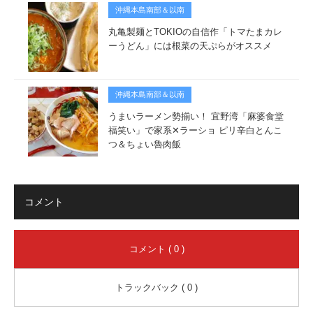
沖縄本島南部＆以南
丸亀製麺とTOKIOの自信作「トマたまカレ
ーうどん」には根菜の天ぷらがオススメ
沖縄本島南部＆以南
うまいラーメン勢揃い！ 宜野湾「麻婆食堂
福笑い」で家系✕ラーショ ピリ辛白とんこ
つ＆ちょい魯肉飯
コメント
コメント ( 0 )
トラックバック ( 0 )