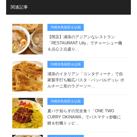
関連記事
沖縄本島南部＆以南
【閉店】浦添のアジアンなレストラン
「RESTAURANT Lilly」でチャーシュー麺
＆点心２点盛り…
沖縄本島南部＆以南
浦添のイタリアン「コンタディーナ」で自
家製手打ち幅広パスタ・パッパルデッレ ポ
ルチーニ茸のラグーソー…
沖縄本島南部＆以南
夏バテ知らずの完全食！「ONE TWO
CURRY OKINAWA」でバスマティ炒飯に
鰻＆牡蠣トッピ…