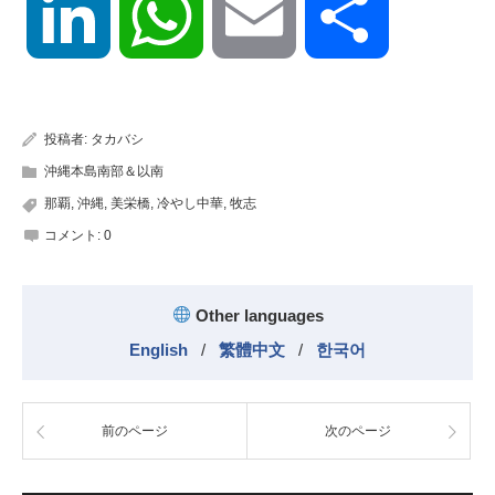
LinkedIn
WhatsApp
Email
共
有
投稿者:
タカバシ
沖縄本島南部＆以南
那覇
,
沖縄
,
美栄橋
,
冷やし中華
,
牧志
コメント:
0
Other languages
English
/
繁體中文
/
한국어
前のページ
次のページ