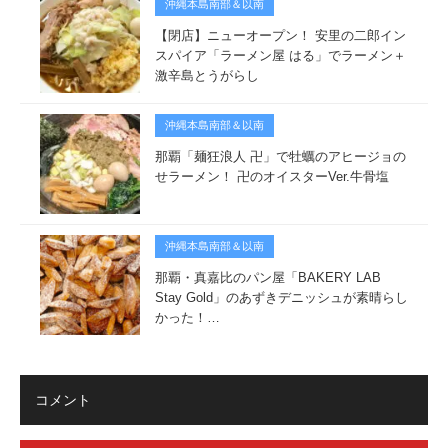
沖縄本島南部＆以南
【閉店】ニューオープン！ 安里の二郎イン
スパイア「ラーメン屋 はる」でラーメン＋
激辛島とうがらし
沖縄本島南部＆以南
那覇「麺狂浪人 卍」で牡蠣のアヒージョの
せラーメン！ 卍のオイスターVer.牛骨塩
沖縄本島南部＆以南
那覇・真嘉比のパン屋「BAKERY LAB
Stay Gold」のあずきデニッシュが素晴らし
かった！…
コメント