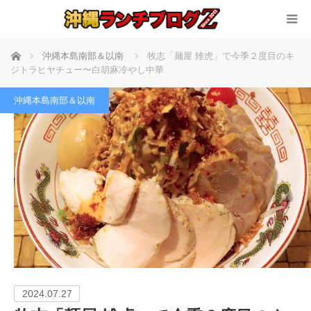
ホーム
沖縄本島南部＆以南
牧志「麺屋 雉虎」で今季２度目のキ
ジトラヒヤチュー〜白胡麻冷やし中華
沖縄本島南部＆以南
2024.07.27