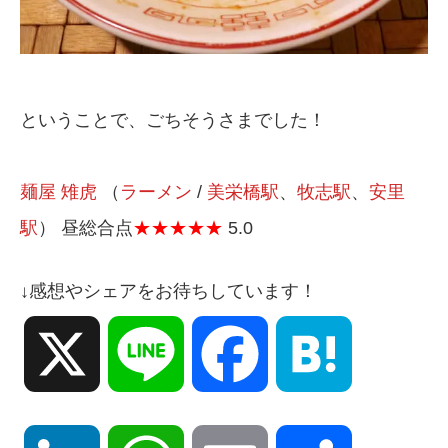
ということで、ごちそうさまでした！
麺屋 雉虎
（
ラーメン
/
美栄橋駅
、
牧志駅
、
安里
駅
） 昼総合点
★★★★★
5.0
↓感想やシェアをお待ちしています！
X
Line
Facebook
Hatena