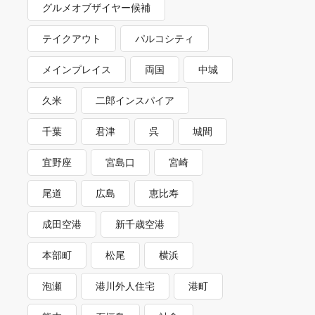
グルメオブザイヤー候補
テイクアウト
パルコシティ
メインプレイス
両国
中城
久米
二郎インスパイア
千葉
君津
呉
城間
宜野座
宮島口
宮崎
尾道
広島
恵比寿
成田空港
新千歳空港
本部町
松尾
横浜
泡瀬
港川外人住宅
港町