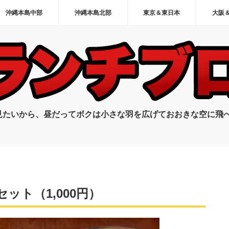
沖縄本島中部
沖縄本島北部
東京＆東日本
大阪
見たいから、昼だってボクは小さな羽を広げておおきな空に飛
ット（1,000円）