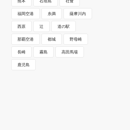
熊本
石垣島
社食
福岡空港
糸満
薩摩川内
西原
辻
道の駅
那覇空港
都城
野母崎
長崎
霧島
高田馬場
鹿児島