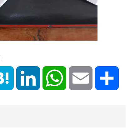
！
book
Hatena
LinkedIn
WhatsApp
Email
共
有