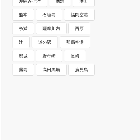
沖縄みそ汁
泡瀬
港町
熊本
石垣島
福岡空港
糸満
薩摩川内
西原
辻
道の駅
那覇空港
都城
野母崎
長崎
霧島
高田馬場
鹿児島