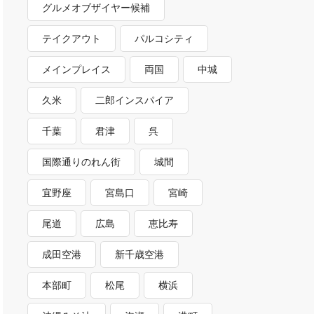
グルメオブザイヤー候補
テイクアウト
パルコシティ
メインプレイス
両国
中城
久米
二郎インスパイア
千葉
君津
呉
国際通りのれん街
城間
宜野座
宮島口
宮崎
尾道
広島
恵比寿
成田空港
新千歳空港
本部町
松尾
横浜