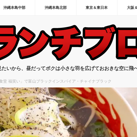
沖縄本島中部
沖縄本島北部
東京＆東日本
大阪
見たいから、昼だってボクは小さな羽を広げておおきな空に飛
食堂 福笑い」で富山ブラックインスパイア・チャイナブラック