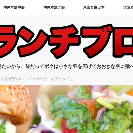
沖縄本島中部
沖縄本島北部
東京＆東日本
大阪
見たいから、昼だってボクは小さな羽を広げておおきな空に飛
れる宜野湾のハンバーガー屋「ボアソルチ」