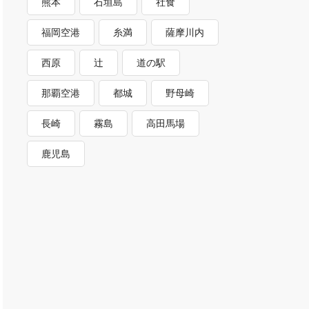
熊本
石垣島
社食
福岡空港
糸満
薩摩川内
西原
辻
道の駅
那覇空港
都城
野母崎
長崎
霧島
高田馬場
鹿児島