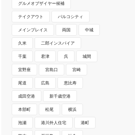
グルメオブザイヤー候補
テイクアウト
パルコシティ
メインプレイス
両国
中城
久米
二郎インスパイア
千葉
君津
呉
城間
宜野座
宮島口
宮崎
尾道
広島
恵比寿
成田空港
新千歳空港
本部町
松尾
横浜
泡瀬
港川外人住宅
港町