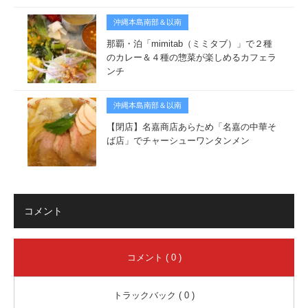
沖縄本島南部＆以南
那覇・泊「mimitab（ミミタブ）」で２種
のカレー＆４種の惣菜が楽しめるカフェラ
ンチ
沖縄本島南部＆以南
【閉店】名嘉商店あらため「名嘉の中華そ
ば店」でチャーシューワンタンメン
コメント
コメント ( 0 )
トラックバック ( 0 )