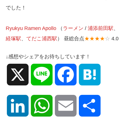
でした！
Ryukyu Ramen Apollo
（
ラーメン
/
浦添前田駅
、
経塚駅
、
てだこ浦西駅
） 昼総合点
★★★★
☆
4.0
↓感想やシェアをお待ちしています！
X
Line
Facebook
Hatena
LinkedIn
WhatsApp
Email
共
有