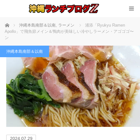
ホーム
沖縄本島南部＆以南
,
ラーメン
浦添「Ryukyu Ramen
Apollo」で飛魚節メイン＆鴨肉が美味しい冷やしラーメン・アゴゴゴ〜
ン
沖縄本島南部＆以南
2024.07.29