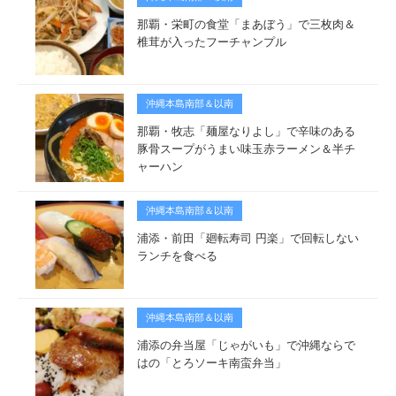
那覇・栄町の食堂「まあぼう」で三枚肉＆
椎茸が入ったフーチャンプル
沖縄本島南部＆以南
那覇・牧志「麺屋なりよし」で辛味のある
豚骨スープがうまい味玉赤ラーメン＆半チ
ャーハン
沖縄本島南部＆以南
浦添・前田「廻転寿司 円楽」で回転しない
ランチを食べる
沖縄本島南部＆以南
浦添の弁当屋「じゃがいも」で沖縄ならで
はの「とろソーキ南蛮弁当」