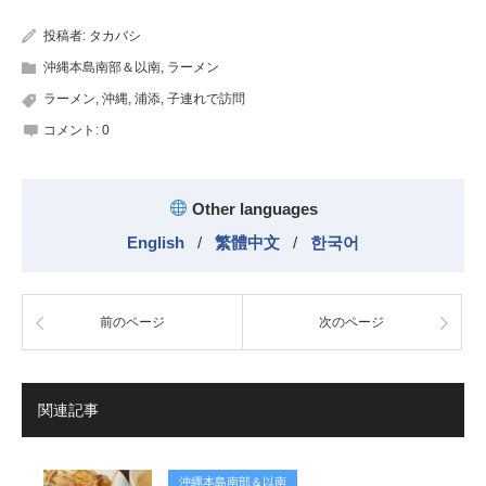
投稿者:
タカバシ
沖縄本島南部＆以南
,
ラーメン
ラーメン
,
沖縄
,
浦添
,
子連れで訪問
コメント:
0
Other languages
English
/
繁體中文
/
한국어
前のページ
次のページ
関連記事
沖縄本島南部＆以南