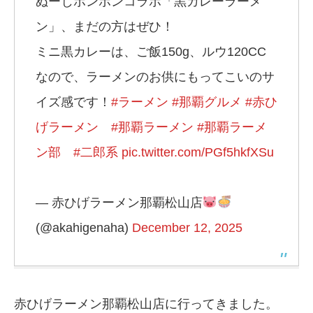
ぬーじボンボンコラボ「黒カレーラーメ
ン」、まだの方はぜひ！
ミニ黒カレーは、ご飯150g、ルウ120CC
なので、ラーメンのお供にもってこいのサ
イズ感です！
#ラーメン
#那覇グルメ
#赤ひ
げラーメン
#那覇ラーメン
#那覇ラーメ
ン部
#二郎系
pic.twitter.com/PGf5hkfXSu
— 赤ひげラーメン那覇松山店
(@akahigenaha)
December 12, 2025
赤ひげラーメン那覇松山店に行ってきました。