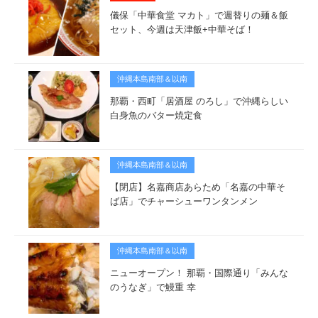
儀保「中華食堂 マカト」で週替りの麺＆飯
セット、今週は天津飯+中華そば！
沖縄本島南部＆以南
那覇・西町「居酒屋 のろし」で沖縄らしい
白身魚のバター焼定食
沖縄本島南部＆以南
【閉店】名嘉商店あらため「名嘉の中華そ
ば店」でチャーシューワンタンメン
沖縄本島南部＆以南
ニューオープン！ 那覇・国際通り「みんな
のうなぎ」で鰻重 幸