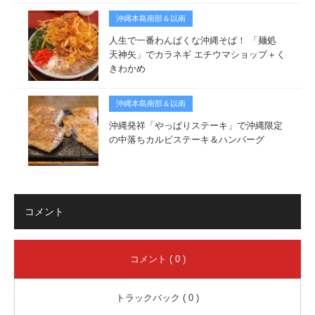
沖縄本島南部＆以南
人生で一番わんぱくな沖縄そば！ 「麺処
天神矢」でカラネギ エチウマショップ＋く
きわかめ
沖縄本島南部＆以南
沖縄発祥「やっぱりステーキ」で沖縄限定
の中落ちカルビステーキ＆ハンバーグ
コメント
コメント ( 0 )
トラックバック ( 0 )