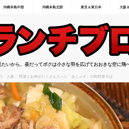
沖縄本島中部
沖縄本島北部
東京＆東日本
大阪
見たいから、昼だってボクは小さな羽を広げておおきな空に飛
ラ、人参… 野菜とお肉がたくさん入った「あじゃず」の肉野菜そば