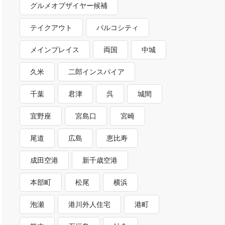
グルメオブザイヤー候補
テイクアウト
パルコシティ
メインプレイス
両国
中城
久米
二郎インスパイア
千葉
君津
呉
城間
宜野座
宮島口
宮崎
尾道
広島
恵比寿
成田空港
新千歳空港
本部町
松尾
横浜
泡瀬
港川外人住宅
港町