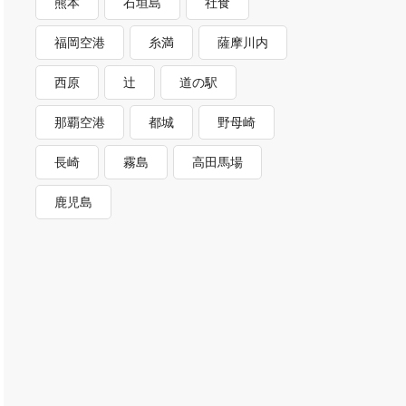
熊本
石垣島
社食
福岡空港
糸満
薩摩川内
西原
辻
道の駅
那覇空港
都城
野母崎
長崎
霧島
高田馬場
鹿児島